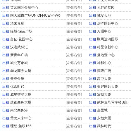
出租
英蓝国际金融中心
[左邻右舍]
出租
元谷尚堂园
出租
国大城市广场UNIOFFICE写字楼
[左邻右舍]
出租
城发天地
出租
清来嘉座
[左邻右舍]
出租
远洋国际中心
出租
绿城·深蓝广场
[左邻右舍]
出租
万通中心
出租
富亿·花园中心
[左邻右舍]
出租
顺网运河国际
出租
汉港武林汇
[左邻右舍]
出租
符星创新中心
出租
新青年广场
[左邻右舍]
出租
复地壹中心
出租
城北万象城
[左邻右舍]
出租
坤和中心
出租
华龙商务大厦
[左邻右舍]
出租
恒隆广场
出租
美睿金座
[左邻右舍]
出租
高巨大厦
出租
优盘时代
[左邻右舍]
出租
美好国际大厦
出租
威星智能大厦
[左邻右舍]
出租
宸创大厦
出租
越都商务大厦
[左邻右舍]
出租
武林壹号写字楼B座
出租
南北商务港
[左邻右舍]
出租
嘉里城
出租
黄龙未来中心
[左邻右舍]
出租
东恒大厦
出租
理想·丝联166
[左邻右舍]
出租
武林时代