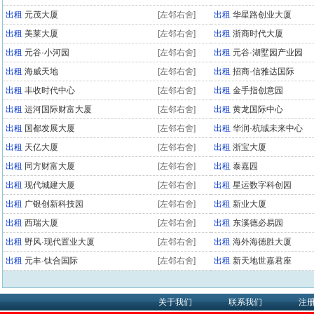
出租
元茂大厦
[左邻右舍]
出租
华星路创业大厦
出租
美莱大厦
[左邻右舍]
出租
浙商时代大厦
出租
元谷·小河园
[左邻右舍]
出租
元谷·湖墅园产业园
出租
海威天地
[左邻右舍]
出租
招商·信雅达国际
出租
丰收时代中心
[左邻右舍]
出租
金手指创意园
出租
运河国际财富大厦
[左邻右舍]
出租
黄龙国际中心
出租
国都发展大厦
[左邻右舍]
出租
华润·杭珹未来中心
出租
天亿大厦
[左邻右舍]
出租
浙宝大厦
出租
同方财富大厦
[左邻右舍]
出租
泰嘉园
出租
现代城建大厦
[左邻右舍]
出租
星运数字科创园
出租
广银创新科技园
[左邻右舍]
出租
新业大厦
出租
西瑞大厦
[左邻右舍]
出租
东溪德必易园
出租
野风·现代置业大厦
[左邻右舍]
出租
海外海德胜大厦
出租
元丰·钛合国际
[左邻右舍]
出租
新天地世嘉君座
关于我们
联系我们
注