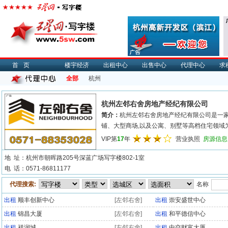
首页
楼宇经济
出租中心
出售中心
代理中心
求
全部
杭州
杭州左邻右舍房地产经纪有限公司
简介：
杭州左邻右舍房地产经纪有限公司是一
铺、大型商场,以及公寓、别墅等高档住宅领域为
VIP第
17
年
营业执照
房源信息
地 址：杭州市朝晖路205号深蓝广场写字楼802-1室
电 话：0571-86811177
代理搜索:
名称
出租
顺丰创新中心
[左邻右舍]
出租
崇安盛世中心
出租
锦昌大厦
[左邻右舍]
出租
和平德信中心
出租
祥润城
[左邻右舍]
出租
中交财富大厦