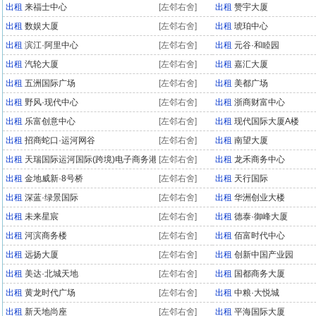
出租
来福士中心
[左邻右舍]
出租
赞宇大厦
出租
数娱大厦
[左邻右舍]
出租
琥珀中心
出租
滨江·阿里中心
[左邻右舍]
出租
元谷·和睦园
出租
汽轮大厦
[左邻右舍]
出租
嘉汇大厦
出租
五洲国际广场
[左邻右舍]
出租
美都广场
出租
野风·现代中心
[左邻右舍]
出租
浙商财富中心
出租
乐富创意中心
[左邻右舍]
出租
现代国际大厦A楼
出租
招商蛇口·运河网谷
[左邻右舍]
出租
南望大厦
出租
天瑞国际运河国际(跨境)电子商务港
[左邻右舍]
出租
龙禾商务中心
出租
金地威新·8号桥
[左邻右舍]
出租
天行国际
出租
深蓝·绿景国际
[左邻右舍]
出租
华洲创业大楼
出租
未来星宸
[左邻右舍]
出租
德泰·御峰大厦
出租
河滨商务楼
[左邻右舍]
出租
佰富时代中心
出租
远扬大厦
[左邻右舍]
出租
创新中国产业园
出租
美达·北城天地
[左邻右舍]
出租
国都商务大厦
出租
黄龙时代广场
[左邻右舍]
出租
中粮·大悦城
出租
新天地尚座
[左邻右舍]
出租
平海国际大厦