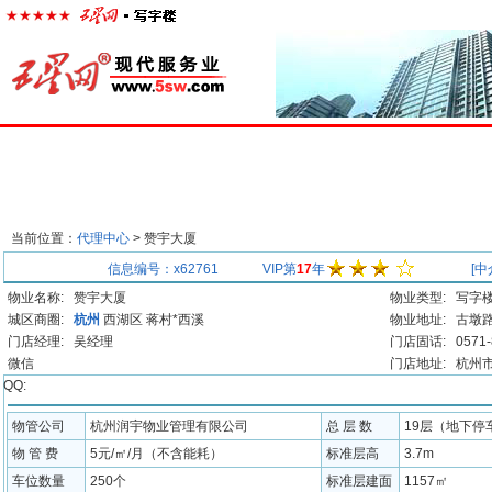
首页
楼宇经济
出租中心
出售中心
代理中心
求
当前位置：
代理中心
> 赞宇大厦
代理房源
信息编号：x62761
VIP第
17
年
[中
物业名称:
赞宇大厦
物业类型:
写字
城区商圈:
杭州
西湖区
蒋村*西溪
物业地址:
古墩路
门店经理:
吴经理
门店固话:
0571
微信
门店地址:
杭州市
QQ:
配套信息
物管公司
杭州润宇物业管理有限公司
总 层 数
19层（地下停
物 管 费
5元/㎡/月（不含能耗）
标准层高
3.7m
车位数量
250个
标准层建面
1157㎡