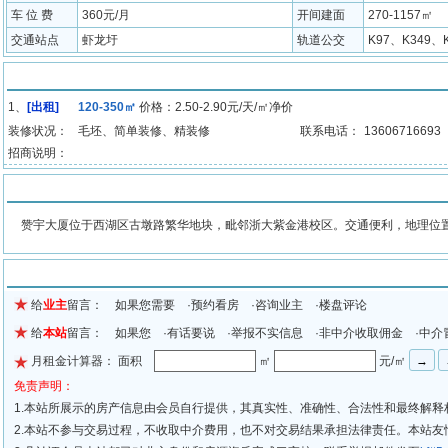
车 位 费
360元/月
开间建面
270-1157㎡
交通站点
虾龙圩
轨道公交
K97、K349、
招商房源
1、
[出租]
120-350㎡
价格：2.50-2.90元/天/㎡净价
装修状况：
毛坯、简单装修、精装修
联系电话：
13606716693
招商说明：
物业介绍
赞宇大厦位于西湖区古墩路繁华地块，毗邻浙大紫金港校区。交通便利，地理位置优
留言信息
给
业主
留言： 如果您需要 ·预约看房 ·咨询业主 ·楼盘评论
给
本站
留言： 如果您 ·有话要说 ·举报不实信息 ·非中介收取佣金 ·中介
月租金计算器： 面积
㎡
元/㎡
免责声明：
1.本站所展示的房产信息由会员自行提供，其真实性、准确性、合法性和最终解释
2.本站不参与交易过程，不收取中介费用，也不对交易结果承担法律责任。本站