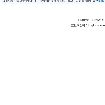
3.凡认证会员本站都已对业主身份和房源资质完成了审核。联系举报邮件发至
kf#
关于我们
联系我们
注
增值电信业务经营许可
五星网公司 All rights rese