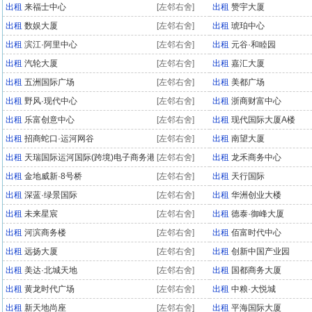
出租
来福士中心
[左邻右舍]
出租
赞宇大厦
出租
数娱大厦
[左邻右舍]
出租
琥珀中心
出租
滨江·阿里中心
[左邻右舍]
出租
元谷·和睦园
出租
汽轮大厦
[左邻右舍]
出租
嘉汇大厦
出租
五洲国际广场
[左邻右舍]
出租
美都广场
出租
野风·现代中心
[左邻右舍]
出租
浙商财富中心
出租
乐富创意中心
[左邻右舍]
出租
现代国际大厦A楼
出租
招商蛇口·运河网谷
[左邻右舍]
出租
南望大厦
出租
天瑞国际运河国际(跨境)电子商务港
[左邻右舍]
出租
龙禾商务中心
出租
金地威新·8号桥
[左邻右舍]
出租
天行国际
出租
深蓝·绿景国际
[左邻右舍]
出租
华洲创业大楼
出租
未来星宸
[左邻右舍]
出租
德泰·御峰大厦
出租
河滨商务楼
[左邻右舍]
出租
佰富时代中心
出租
远扬大厦
[左邻右舍]
出租
创新中国产业园
出租
美达·北城天地
[左邻右舍]
出租
国都商务大厦
出租
黄龙时代广场
[左邻右舍]
出租
中粮·大悦城
出租
新天地尚座
[左邻右舍]
出租
平海国际大厦