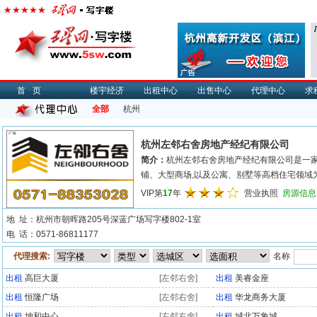
首页
楼宇经济
出租中心
出售中心
代理中心
求
全部
杭州
杭州左邻右舍房地产经纪有限公司
简介：
杭州左邻右舍房地产经纪有限公司是一
铺、大型商场,以及公寓、别墅等高档住宅领域为
VIP第
17
年
营业执照
房源信息
地 址：杭州市朝晖路205号深蓝广场写字楼802-1室
电 话：0571-86811177
代理搜索:
名称
出租
高巨大厦
[左邻右舍]
出租
美睿金座
出租
恒隆广场
[左邻右舍]
出租
华龙商务大厦
出租
坤和中心
[左邻右舍]
出租
城北万象城