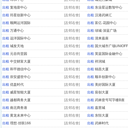
出租
复地壹中心
[左邻右舍]
出租
东业星运数智中心
出租
符星创新中心
[左邻右舍]
出租
汉港武林汇
出租
顺网运河国际
[左邻右舍]
出租
富亿·花园中心
出租
万通中心
[左邻右舍]
出租
绿城·深蓝广场
出租
远洋国际中心
[左邻右舍]
出租
清来嘉座
出租
城发天地
[左邻右舍]
出租
国大城市广场UNIOFF
出租
元谷尚堂园
[左邻右舍]
出租
英蓝国际金融中心
出租
中交财富大厦
[左邻右舍]
出租
祥润城
出租
和平德信中心
[左邻右舍]
出租
锦昌大厦
出租
崇安盛世中心
[左邻右舍]
出租
顺丰创新中心
出租
优盘时代
[左邻右舍]
出租
美好国际大厦
出租
威星智能大厦
[左邻右舍]
出租
宸创大厦
出租
越都商务大厦
[左邻右舍]
出租
武林壹号写字楼B座
出租
南北商务港
[左邻右舍]
出租
嘉里城
出租
黄龙未来中心
[左邻右舍]
出租
东恒大厦
出租
理想·丝联166
[左邻右舍]
出租
武林时代