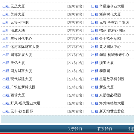
出租
元茂大厦
[左邻右舍]
出租
华星路创业大厦
出租
美莱大厦
[左邻右舍]
出租
浙商时代大厦
出租
元谷·小河园
[左邻右舍]
出租
元谷·湖墅园产业园
出租
海威天地
[左邻右舍]
出租
招商·信雅达国际
出租
丰收时代中心
[左邻右舍]
出租
金手指创意园
出租
运河国际财富大厦
[左邻右舍]
出租
黄龙国际中心
出租
国都发展大厦
[左邻右舍]
出租
华润·杭珹未来中心
出租
天亿大厦
[左邻右舍]
出租
浙宝大厦
出租
同方财富大厦
[左邻右舍]
出租
泰嘉园
出租
现代城建大厦
[左邻右舍]
出租
星运数字科创园
出租
广银创新科技园
[左邻右舍]
出租
新业大厦
出租
西瑞大厦
[左邻右舍]
出租
东溪德必易园
出租
野风·现代置业大厦
[左邻右舍]
出租
海外海德胜大厦
出租
元丰·钛合国际
[左邻右舍]
出租
新天地世嘉君座
关于我们
联系我们
注