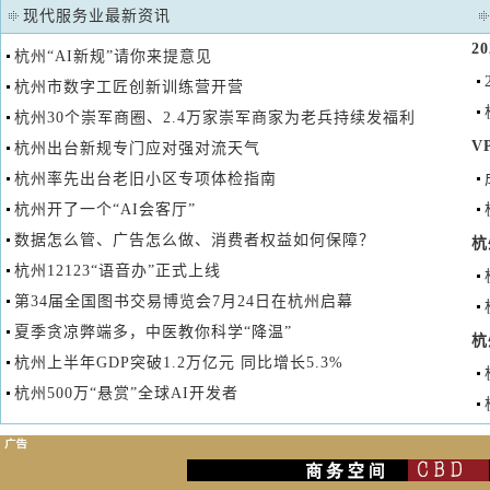
现代服务业最新资讯
2
杭州“AI新规”请你来提意见
杭州市数字工匠创新训练营开营
杭州30个崇军商圈、2.4万家崇军商家为老兵持续发福利
V
杭州出台新规专门应对强对流天气
杭州率先出台老旧小区专项体检指南
杭州开了一个“AI会客厅”
数据怎么管、广告怎么做、消费者权益如何保障？
杭
杭州12123“语音办”正式上线
第34届全国图书交易博览会7月24日在杭州启幕
夏季贪凉弊端多，中医教你科学“降温”
杭
杭州上半年GDP突破1.2万亿元 同比增长5.3%
杭州500万“悬赏”全球AI开发者