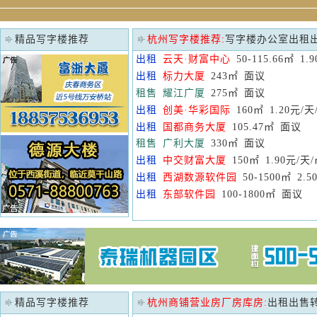
精品写字楼推荐
杭州写字楼推荐:
写字楼办公室出租
出租
云天·财富中心
50-115.66㎡ 1.
出租
标力大厦
243㎡ 面议
租售
耀江广厦
275㎡ 面议
出租
创美·华彩国际
160㎡ 1.20元/天
出租
国都商务大厦
105.47㎡ 面议
租售
广利大厦
330㎡ 面议
出租
中交财富大厦
150㎡ 1.90元/天
出租
西湖数源软件园
50-1500㎡ 2.5
出租
东部软件园
100-1800㎡ 面议
精品写字楼推荐
杭州商铺营业房厂房库房:
出租出售