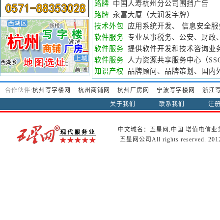
路牌
中国人寿杭州分公司围挡广告
路牌
永富大厦（大润发字牌）
技术外包
应用系统开发、 信息安全服
软件服务
专业从事税务、公安、财政
软件服务
提供软件开发和技术咨询业
软件服务
人力资源共享服务中心（SS
知识产权
品牌顾问、品牌策划、国内
合作伙伴:
杭州写字楼网
杭州商铺网
杭州厂房网
宁波写字楼网
浙江
关于我们
联系我们
注
中文域名：五星网.中国
增值电信业
五星网公司All rights reserved. 20