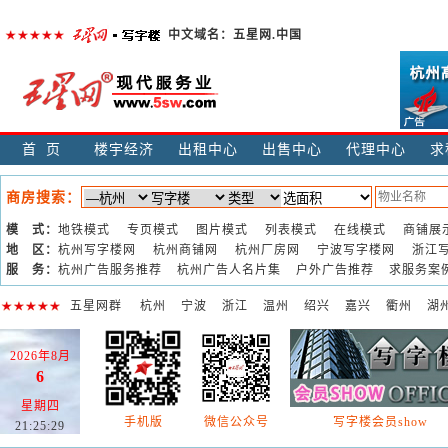
中文域名：
五星网.中国
首页
楼宇经济
出租中心
出售中心
代理中心
求
商房搜索：
模 式：
地铁模式
专页模式
图片模式
列表模式
在线模式
商铺展
地 区：
杭州写字楼网
杭州商铺网
杭州厂房网
宁波写字楼网
浙江
服 务：
杭州广告服务推荐
杭州广告人名片集
户外广告推荐
求服务案
五星网群
杭州
宁波
浙江
温州
绍兴
嘉兴
衢州
湖
2026年8月
6
星期四
手机版
微信公众号
写字楼会员show
21:25:30