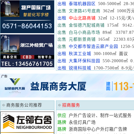
出租
泰瑞机器园区
500-5000㎡ 28-
出售
文津路45号底商
362㎡ 1000万
出租
中山北路商铺
32㎡ 12-15元/天
出售
金恒德汽配城商铺
175㎡ 9142
出售
白马小商品市场
89㎡ 33707.8
出售
元都新景商铺
165㎡ 22303.03
出售
中交都市智造云廊产业园
1250-
出租
秋滨工业城
300-1000㎡ 面议
出租
大集环保科技园
550-20000㎡ 0
出租
锐境科技城
1700-7500㎡ 8-9元
商务服务公司推荐
招商服务
供应
户外广告设计、制作一站式服务
路牌
永佳灯具广场
路牌
浙商国际中心户外灯箱广告牌