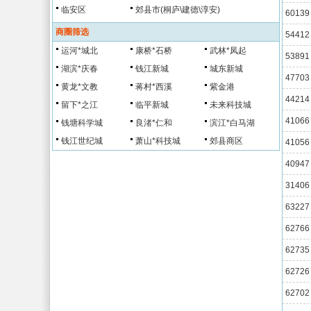
临安区
郊县市(桐庐\建德\淳安)
60139
商圈筛选
54412
运河*城北
康桥*石桥
武林*凤起
53891
湖滨*庆春
钱江新城
城东新城
47703
黄龙*文教
蒋村*西溪
紫金港
44214
留下*之江
临平新城
未来科技城
41066
钱塘科学城
良渚*仁和
滨江*白马湖
钱江世纪城
萧山*科技城
郊县商区
41056
40947
31406
63227
62766
62735
62726
62702