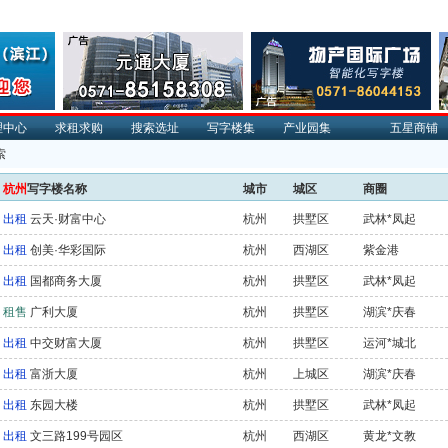
理中心
求租求购
搜索选址
写字楼集
产业园集
五星商铺
索
杭州
写字楼名称
城市
城区
商圈
出租
云天·财富中心
杭州
拱墅区
武林*凤起
出租
创美·华彩国际
杭州
西湖区
紫金港
出租
国都商务大厦
杭州
拱墅区
武林*凤起
租售
广利大厦
杭州
拱墅区
湖滨*庆春
出租
中交财富大厦
杭州
拱墅区
运河*城北
出租
富浙大厦
杭州
上城区
湖滨*庆春
出租
东园大楼
杭州
拱墅区
武林*凤起
出租
文三路199号园区
杭州
西湖区
黄龙*文教