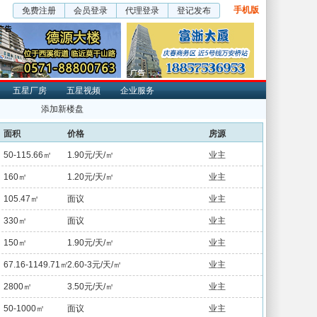
手机版
免费注册
会员登录
代理登录
登记发布
五星厂房
五星视频
企业服务
添加新楼盘
面积
价格
房源
50-115.66㎡
1.90元/天/㎡
业主
160㎡
1.20元/天/㎡
业主
105.47㎡
面议
业主
330㎡
面议
业主
150㎡
1.90元/天/㎡
业主
67.16-1149.71㎡
2.60-3元/天/㎡
业主
2800㎡
3.50元/天/㎡
业主
50-1000㎡
面议
业主