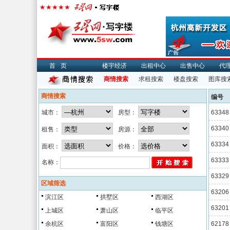
首页
楼宇经济
出租中心
出售中心
代
商情搜索
求租搜索
楼盘搜索
图库搜
商情搜索
编号
城市：
房型：
63348
63340
租售：
房源：
63334
面积：
价格：
63333
名称：
63329
区域筛选
63206
滨江区
拱墅区
西湖区
63201
上城区
萧山区
临平区
余杭区
富阳区
钱塘区
62178