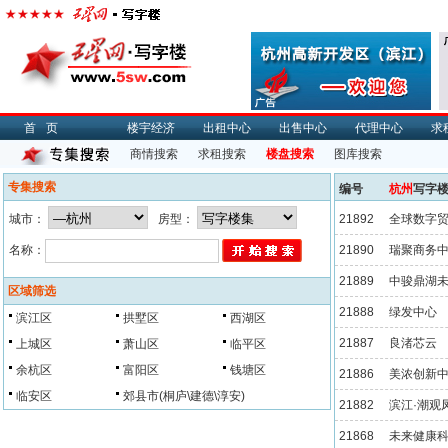
首页
楼宇经济
出租中心
出售中心
代理中心
求
商情搜索
求租搜索
楼盘搜索
图库搜索
专集搜索
编号
杭州
写字
城市：
房型：
21892
全球数字
名称：
21890
瑞聚商务
21889
中骏鼎湖
区域筛选
21888
绿发中心
滨江区
拱墅区
西湖区
21887
良渚芯云
上城区
萧山区
临平区
余杭区
富阳区
钱塘区
21886
美浓创新
临安区
郊县市(桐庐\建德\淳安)
21882
滨江·潮观
21868
未来健康