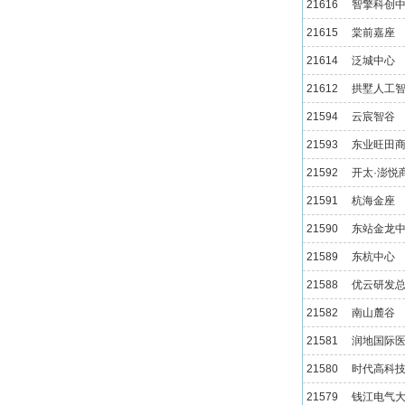
21616
智擎科创
21615
棠前嘉座
21614
泛城中心
21612
拱墅人工
21594
云宸智谷
21593
东业旺田
21592
开太·澎悦
21591
杭海金座
21590
东站金龙
21589
东杭中心
21588
优云研发
21582
南山麓谷
21581
润地国际
21580
时代高科
21579
钱江电气