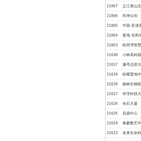
21867
之江香山
21866
尚坤云街
21865
中国·良渚
21864
复地·光和
21863
杭州湾智慧
21638
小林高科
21637
谦寻总部
21629
杭曜置地
21628
杨林生物
21627
华浮科技
21626
央石大厦
21625
启鼎中心
21624
泰豪数艺
21623
未来生命