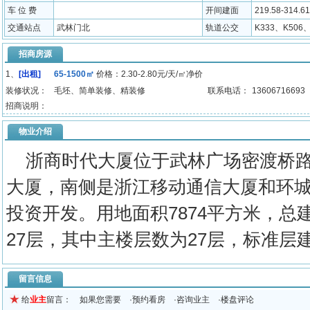
车 位 费
开间建面
219.58-314.6
交通站点
武林门北
轨道公交
K333、K506、
招商房源
1、
[出租]
65-1500㎡
价格：2.30-2.80元/天/㎡净价
装修状况：
毛坯、简单装修、精装修
联系电话：
13606716693
招商说明：
物业介绍
浙商时代大厦位于武林广场密渡桥路
大厦，南侧是浙江移动通信大厦和环
投资开发。用地面积7874平方米，总建筑面
27层，其中主楼层数为27层，标准层建筑
留言信息
给
业主
留言： 如果您需要 ·预约看房 ·咨询业主 ·楼盘评论