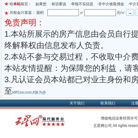
给
本站
留言： 如果您 ·有话要说 ·举报不实信息 ·非中介收取佣金 ·中介
月租金计算器： 面积
㎡
元/㎡
免责声明：
1.本站所展示的房产信息由会员自行
终解释权由信息发布人负责。
2.本站不参与交易过程，不收取中介
本站友情提醒：为保障您的利益，请
3.凡认证会员本站都已对业主身份和
至
kf#5sw.com,#换为@
关于我们
联系我们
注
增值电信业务经营许可
五星网公司 All rights rese