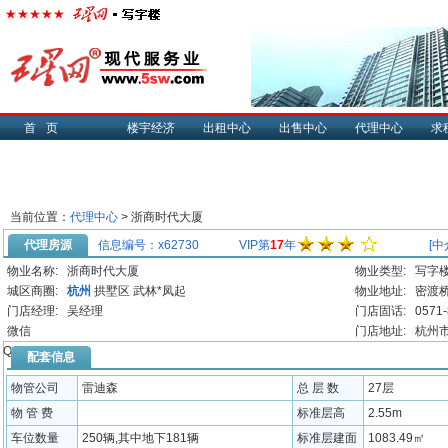
首页
楼宇经济
出租中心
出售中心
代理中心
求
当前位置：
代理中心
> 浙商时代大厦
代理房源
信息编号：x62730
VIP第
17
年
[中
物业名称:
浙商时代大厦
物业类型:
写字
城区商圈:
杭州
拱墅区
武林*凤起
物业地址:
密渡
门店经理:
吴经理
门店固话:
0571
微信
门店地址:
杭州市
QQ:
配套信息
物管公司
雷迪森
总 层 数
27层
物 管 费
标准层高
2.55m
车位数量
250辆,其中地下181辆
标准层建面
1083.49㎡