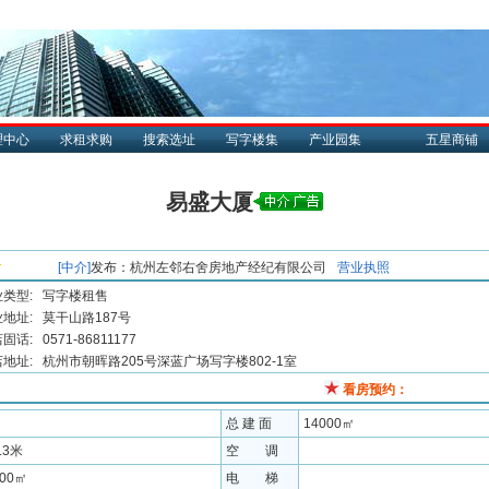
理中心
求租求购
搜索选址
写字楼集
产业园集
五星商铺
易盛大厦
[中介]
发布：
杭州左邻右舍房地产经纪有限公司
营业执照
类型:
写字楼租售
地址:
莫干山路187号
固话:
0571-86811177
地址:
杭州市朝晖路205号深蓝广场写字楼802-1室
看房预约：
总 建 面
14000㎡
.3米
空 调
800㎡
电 梯