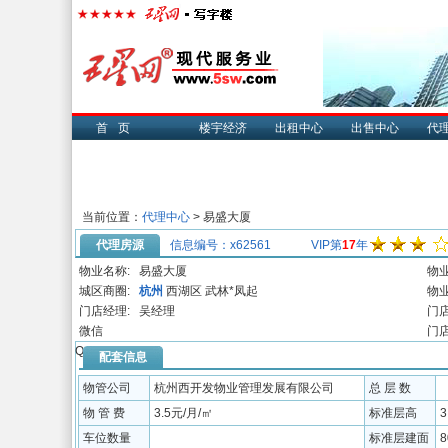
首页
楼宇经济
出租中心
出售中心
代
当前位置：
代理中心
> 易盛大厦
代理房源
信息编号：x62561
VIP第
17
年
物业名称:
易盛大厦
物业
城区商圈:
杭州
西湖区
武林*凤起
物业
门店经理:
吴经理
门店
微信
门店
QQ:
配套信息
物管公司
杭州西开发物业管理发展有限公司
总 层 数
物 管 费
3.5元/月/㎡
标准层高
3
车位数量
标准层建面