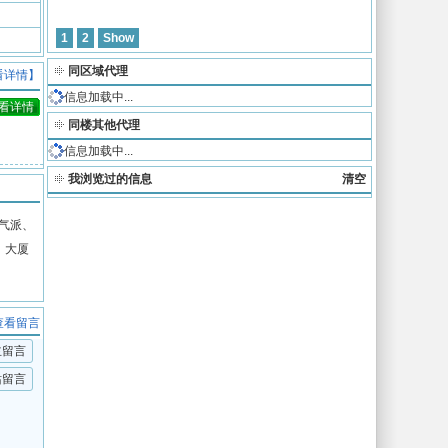
1
2
Show
同区域代理
看详情】
信息加载中...
看详情
同楼其他代理
信息加载中...
我浏览过的信息
清空
气派、
；大厦
查看留言
主留言
站留言