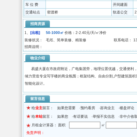
车 位 费
开间建面
交通站点
密渡桥
轨道公交
招商房源
1、
[出租]
50-1000㎡
价格：2-2.40元/天/㎡净价
装修状况：
毛坯、简单装修、精装修
联系电话：
1
招商说明：
物业介绍
易盛大厦在市政府附近，广电集团旁，地理位置优越，交通便利，
倾力营造专业写字楼的商业氛围；框架结构、自由分割,户型建筑面积1
智能化设计。
留言信息
给
业主
留言： 如果您需要 ·预约看房 ·咨询业主 ·楼盘评论
给
本站
留言： 如果您 ·有话要说 ·举报不实信息 ·非中介收
月租金计算器： 面积
㎡
免责声明：