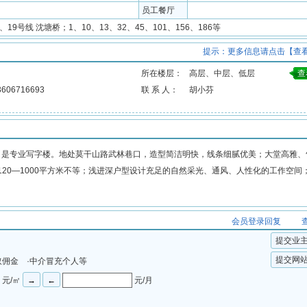
员工餐厅
2、19号线 沈塘桥；1、10、13、32、45、101、156、186等
提示：更多信息请点击【查
所在楼层：
高层、中层、低层
查
3606716693
联 系 人：
胡小芬
是专业写字楼。地处莫干山路武林巷口，造型简洁明快，线条细腻优美；大堂高雅、
20—1000平方米不等；浅进深户型设计充足的自然采光、通风、人性化的工作空间
会员登录回复
提交业
提交网
取佣金 ·中介冒充个人等
元/㎡
元/月