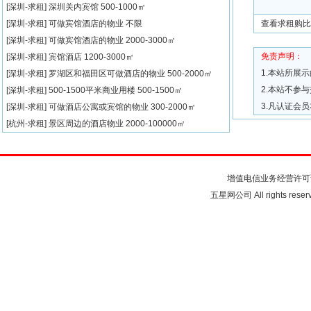
[深圳-求租]
深圳关内宾馆
500-1000㎡
[深圳-求租]
可做宾馆酒店的物业
不限
查看求租购比
[深圳-求租]
可做宾馆酒店的物业
2000-3000㎡
免责声明：
[深圳-求租]
宾馆酒店
1200-3000㎡
1.本站所展
[深圳-求租]
罗湖区和福田区可做酒店的物业
500-2000㎡
2.本站不参
[深圳-求租]
500-1500平米商业用楼
500-1500㎡
3.凡认证会
[深圳-求租]
可做酒店公寓或宾馆的物业
300-2000㎡
[杭州-求租]
景区周边的酒店物业
2000-100000㎡
关于我们
联系我们
注
增值电信业务经营许可
五星网公司 All rights rese