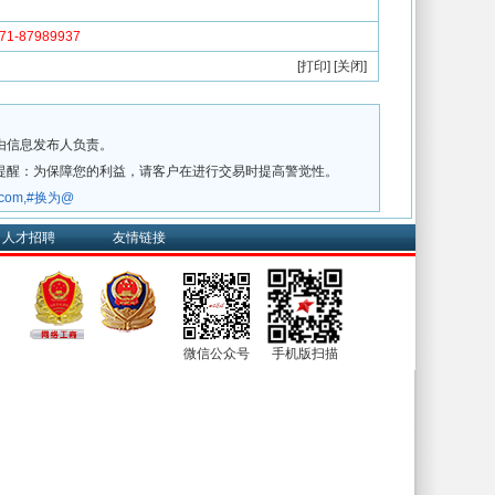
-87989937
[
打印
] [
关闭
]
由信息发布人负责。
提醒：为保障您的利益，请客户在进行交易时提高警觉性。
w.com,#换为@
人才招聘
友情链接
微信公众号
手机版扫描