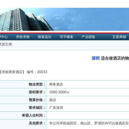
理中心
求租求购
搜索选址
写字楼集
产业园集
五星商铺
求其它类
深圳
适合做酒店的物
【
求租
商务酒店】 编号：20033
物业类型：
商务酒店
面积要求：
1000-3000㎡
预算价格：
面议
要求城区：
广东深圳
希望入住时间：
其他要求：
本公司求租福田区、南山区、罗湖区内可以做酒店宾馆