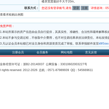
楼房宽度最好不大于20m。
联系方式：
您还没有登录账号,请先
登录
注册
详情咨询：0571
查看求租购比例图
免责声明：
1.本站所展示的房产信息由会员自行提供，其真实性、准确性、合法性和最终解释权
2.本站不参与交易过程，不收取中介费用，也不对交易结果承担法律责任。本站友情
3.凡认证会员本站都已对业主身份和房源资质完成了审核。联系举报邮件发至
kf#5s
注册会员
会员服务
网站地图
意见反馈
业务经营许可证：
浙B2-20140037
公网安备：
33010602003227号
rights reserved. 2012-2026 总机：0571-87989939 QQ：545669611