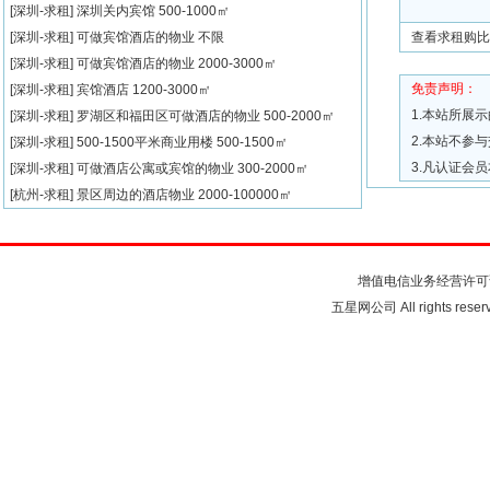
[深圳-求租]
深圳关内宾馆
500-1000㎡
[深圳-求租]
可做宾馆酒店的物业
不限
查看求租购比
[深圳-求租]
可做宾馆酒店的物业
2000-3000㎡
免责声明：
[深圳-求租]
宾馆酒店
1200-3000㎡
1.本站所展
[深圳-求租]
罗湖区和福田区可做酒店的物业
500-2000㎡
2.本站不参
[深圳-求租]
500-1500平米商业用楼
500-1500㎡
3.凡认证会
[深圳-求租]
可做酒店公寓或宾馆的物业
300-2000㎡
[杭州-求租]
景区周边的酒店物业
2000-100000㎡
关于我们
联系我们
注
增值电信业务经营许可
五星网公司 All rights rese