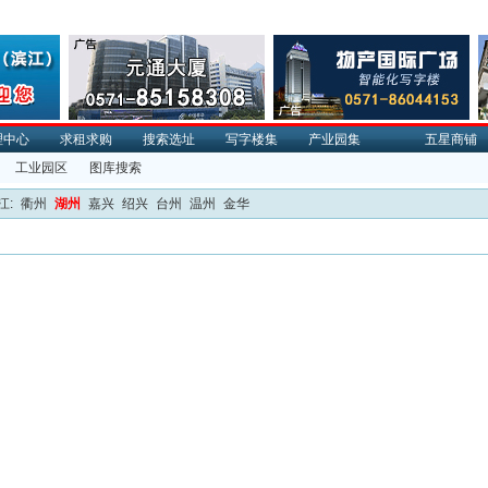
理中心
求租求购
搜索选址
写字楼集
产业园集
五星商铺
工业园区
图库搜索
江:
衢州
湖州
嘉兴
绍兴
台州
温州
金华