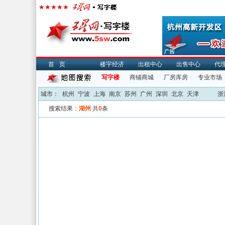
首页
楼宇经济
出租中心
出售中心
代
写字楼
商铺商城
厂房库房
专业市场
城市：
杭州
宁波
上海
南京
苏州
广州
深圳
北京
天津
浙
搜索结果：
湖州
共
0
条