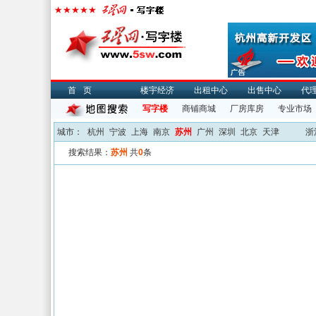
首页
楼宇经济
出租中心
出售中心
代
写字楼
商铺商城
厂房库房
专业市场
城市：
杭州
宁波
上海
南京
苏州
广州
深圳
北京
天津
浙
搜索结果：
苏州
共
0
条