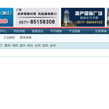
理中心
求租求购
搜索选址
写字楼集
产业园集
五星商铺
工业园区
图库搜索
江:
衢州
湖州
嘉兴
绍兴
台州
温州
金华