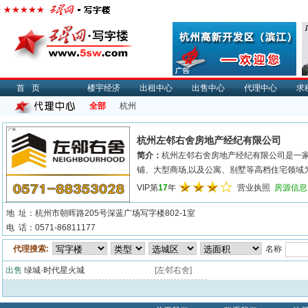
首页
楼宇经济
出租中心
出售中心
代理中心
求
全部
杭州
杭州左邻右舍房地产经纪有限公司
简介：
杭州左邻右舍房地产经纪有限公司是一
铺、大型商场,以及公寓、别墅等高档住宅领域为
VIP第
17
年
营业执照
房源信息
地 址：杭州市朝晖路205号深蓝广场写字楼802-1室
电 话：0571-86811177
代理搜索:
名称
出售
绿城·时代星火城
[左邻右舍]