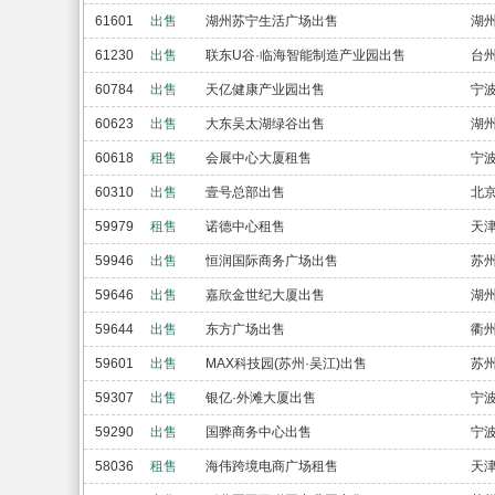
61601
出售
湖州苏宁生活广场出售
湖
61230
出售
联东U谷·临海智能制造产业园出售
台
60784
出售
天亿健康产业园出售
宁
60623
出售
大东吴太湖绿谷出售
湖
60618
租售
会展中心大厦租售
宁
60310
出售
壹号总部出售
北
59979
租售
诺德中心租售
天
59946
出售
恒润国际商务广场出售
苏
59646
出售
嘉欣金世纪大厦出售
湖
59644
出售
东方广场出售
衢
59601
出售
MAX科技园(苏州·吴江)出售
苏
59307
出售
银亿·外滩大厦出售
宁
59290
出售
国骅商务中心出售
宁
58036
租售
海伟跨境电商广场租售
天