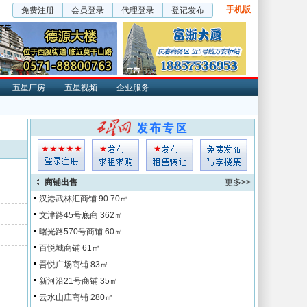
手机版
免费注册
会员登录
代理登录
登记发布
五星厂房
五星视频
企业服务
商铺出售
更多>>
汉港武林汇商铺
90.70㎡
文津路45号底商
362㎡
曙光路570号商铺
60㎡
百悦城商铺
61㎡
吾悦广场商铺
83㎡
新河沿21号商铺
35㎡
云水山庄商铺
280㎡