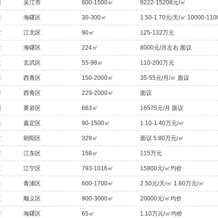
州
吴江市
600-1500㎡
9222-15208元/㎡
波
海曙区
30-300㎡
1.50-1.70元/天/㎡ 10000-11
波
江北区
90㎡
125-132万元
波
海曙区
224㎡
8000元/月左右 面议
京
玄武区
55-98㎡
110-200万元
津
西青区
150-2000㎡
35-55元/月/㎡ 面议
津
西青区
229-2000㎡
面议
州
黄岩区
663㎡
16575元/月 面议
海
嘉定区
90-1500㎡
1.10-1.40万元/㎡
京
朝阳区
329㎡
面议 5.80万元/㎡
波
江东区
158㎡
115万元
京
江宁区
793-1016㎡
15800元/㎡均价
海
青浦区
600-1700㎡
2.50元/天/㎡ 1.60万元/㎡
京
顺义区
900-3000㎡
20000元/㎡均价
波
海曙区
65㎡
1.10万元/㎡均价