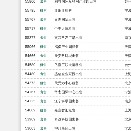
55860
出售
稻谷国际互联网产业园出售
苏
55785
租售
亚细亚租售
宁
55767
出售
日湖国贸出售
宁
55717
租售
中宁大厦租售
宁
55277
出售
玄武常发广场出售
南
55066
租售
福保产业园租售
天
54666
出售
天安数码城出售
天
54580
租售
亿嘉三联大厦租售
台
54480
出售
盛创企业家园出售
上
54373
租售
天元港中心租售
北
54167
出售
华宏国际中心出售
宁
54125
出售
江宁科学园出售
南
54069
租售
嘉壹智汇租售
上
53969
出售
泰达科技园出售
北
53663
出售
柳汀星座出售
宁