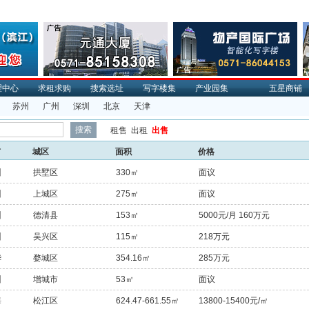
理中心
求租求购
搜索选址
写字楼集
产业园集
五星商铺
苏州
广州
深圳
北京
天津
租售
出租
出售
市
城区
面积
价格
州
拱墅区
330㎡
面议
州
上城区
275㎡
面议
州
德清县
153㎡
5000元/月 160万元
州
吴兴区
115㎡
218万元
华
婺城区
354.16㎡
285万元
州
增城市
53㎡
面议
海
松江区
624.47-661.55㎡
13800-15400元/㎡