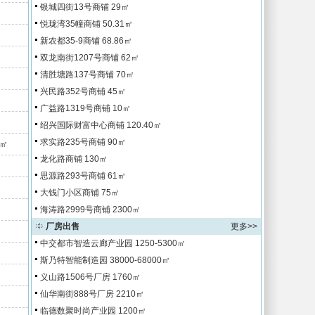
银城四街13号商铺
29㎡
悦珑湾35幢商铺
50.31㎡
新农都35-9商铺
68.86㎡
双龙南街1207号商铺
62㎡
清胜塘路137号商铺
70㎡
兴民路352号商铺
45㎡
广益路1319号商铺
10㎡
绍兴国际财富中心商铺
120.40㎡
求实路235号商铺
90㎡
/㎡
龙化路商铺
130㎡
思源路293号商铺
61㎡
大钱门小区商铺
75㎡
海涛路2999号商铺
2300㎡
厂房出售
更多>>
中交都市智造云廊产业园
1250-5300㎡
斯乃特智能制造园
38000-68000㎡
义山路1506号厂房
1760㎡
仙华南街888号厂房
2210㎡
临德数聚时尚产业园
1200㎡