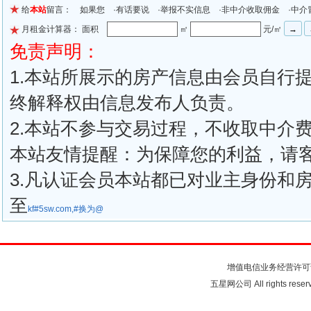
给
本站
留言： 如果您 ·有话要说 ·举报不实信息 ·非中介收取佣金 ·中介
月租金计算器： 面积
㎡
元/㎡
免责声明：
1.本站所展示的房产信息由会员自行
终解释权由信息发布人负责。
2.本站不参与交易过程，不收取中介
本站友情提醒：为保障您的利益，请
3.凡认证会员本站都已对业主身份和
至
kf#5sw.com,#换为@
关于我们
联系我们
注
增值电信业务经营许可
五星网公司 All rights rese