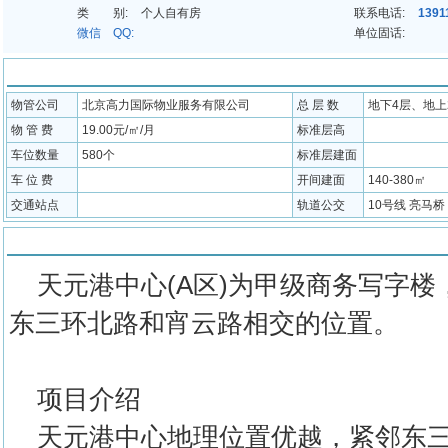
类 别:
个人自有房
联系电话:
1391
微信 QQ:
单位固话:
配套信息
物管公司
北京高力国际物业服务有限公司
总 层 数
地下4层、地上
物 管 费
19.00元/㎡/月
标准层高
车位数量
580个
标准层建面
车 位 费
开间建面
140-380㎡
交通站点
轨道公交
10号线 亮马桥
物业介绍
天元港中心(A区)为甲级商务写字楼
东三环北路和宵云路相交的位置。
项目介绍
天元港中心地理位置优越，紧邻东三