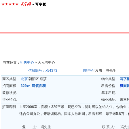
首页
楼宇经济
出租中心
出售中心
代理中心
求
当前位置：
租售中心
> 天元港中心
招商信息
信息编号：x54373
[非中介]
发布：冯先生
商区类型:
北京
朝阳区 燕莎
物业类型:
写字
招商面积:
329㎡ 建筑面积
租售价格:
租
面
装修状况:
基本租期:
行业特点:
物业地址:
东三
招商说明:
b座2006室，面积：329平米，现已空置，随时可以签约入住。包物
适合公司办公，开培训机构。因本人欲出国，租售都可，每平米5.8万
业 主:
冯先生
联 系 人:
冯先