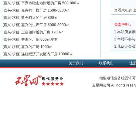
[嘉兴-求租]
平湖市独山港附近的厂房
500-800㎡
[嘉兴-求租]
嘉兴的一楼厂房
1500-3000㎡
查看求租购比
[嘉兴-求租]
盐仓附近的厂房
800㎡
免责声明：
[嘉兴-求租]
嘉兴的生产厂房
6000-8000㎡
1.本站所展
[嘉兴-求租]
王店镇附近的厂房
1200㎡
2.本站不参
[嘉兴-求租]
秀洲区厂房
600㎡左右
3.凡认证会
[嘉兴-求租]
嘉兴的厂房
1000㎡
[嘉兴-求租]
连杭经济开发区内厂房
10000㎡
关于我们
联系我们
注
增值电信业务经营许可
五星网公司 All rights rese