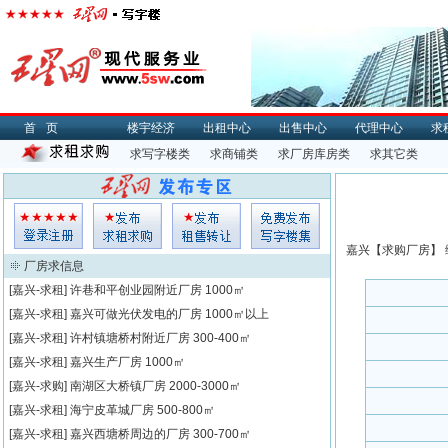
首页
楼宇经济
出租中心
出售中心
代理中心
求
求写字楼类
求商铺类
求厂房库房类
求其它类
嘉兴【
求购
厂房】 
厂房求信息
[嘉兴-求租]
许巷和平创业园附近厂房
1000㎡
[嘉兴-求租]
嘉兴可做光伏发电的厂房
1000㎡以上
[嘉兴-求租]
许村镇塘桥村附近厂房
300-400㎡
[嘉兴-求租]
嘉兴生产厂房
1000㎡
[嘉兴-求购]
南湖区大桥镇厂房
2000-3000㎡
[嘉兴-求租]
海宁皮革城厂房
500-800㎡
[嘉兴-求租]
嘉兴西塘桥周边的厂房
300-700㎡