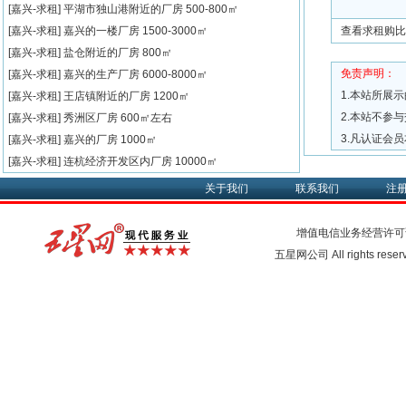
[嘉兴-求租]
平湖市独山港附近的厂房
500-800㎡
[嘉兴-求租]
嘉兴的一楼厂房
1500-3000㎡
查看求租购比
[嘉兴-求租]
盐仓附近的厂房
800㎡
免责声明：
[嘉兴-求租]
嘉兴的生产厂房
6000-8000㎡
1.本站所展
[嘉兴-求租]
王店镇附近的厂房
1200㎡
2.本站不参
[嘉兴-求租]
秀洲区厂房
600㎡左右
3.凡认证会
[嘉兴-求租]
嘉兴的厂房
1000㎡
[嘉兴-求租]
连杭经济开发区内厂房
10000㎡
关于我们
联系我们
注
增值电信业务经营许可
五星网公司 All rights rese