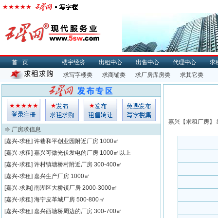
首页
楼宇经济
出租中心
出售中心
代理中心
求
求写字楼类
求商铺类
求厂房库房类
求其它类
嘉兴【
求租
厂房】 
厂房求信息
[嘉兴-求租]
许巷和平创业园附近厂房
1000㎡
[嘉兴-求租]
嘉兴可做光伏发电的厂房
1000㎡以上
[嘉兴-求租]
许村镇塘桥村附近厂房
300-400㎡
[嘉兴-求租]
嘉兴生产厂房
1000㎡
[嘉兴-求购]
南湖区大桥镇厂房
2000-3000㎡
[嘉兴-求租]
海宁皮革城厂房
500-800㎡
[嘉兴-求租]
嘉兴西塘桥周边的厂房
300-700㎡