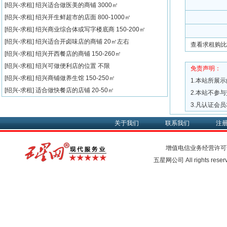
[绍兴-求租]
绍兴适合做医美的商铺
3000㎡
[绍兴-求租]
绍兴开生鲜超市的店面
800-1000㎡
[绍兴-求租]
绍兴商业综合体或写字楼底商
150-200㎡
[绍兴-求租]
绍兴适合开卤味店的商铺
20㎡左右
查看求租购比
[绍兴-求租]
绍兴开西餐店的商铺
150-260㎡
[绍兴-求租]
绍兴可做便利店的位置
不限
免责声明：
[绍兴-求租]
绍兴商铺做养生馆
150-250㎡
1.本站所展
[绍兴-求租]
适合做快餐店的店铺
20-50㎡
2.本站不参
3.凡认证会
关于我们
联系我们
注
增值电信业务经营许可
五星网公司 All rights rese