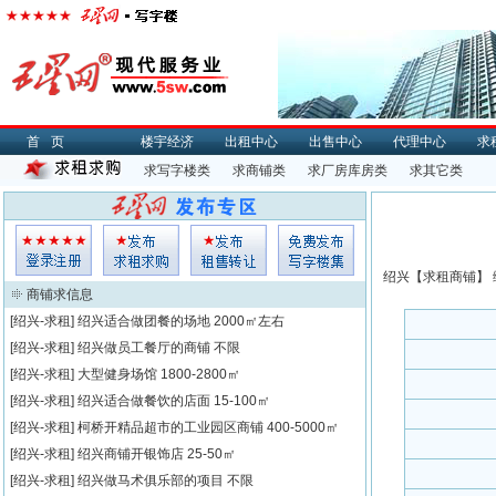
首页
楼宇经济
出租中心
出售中心
代理中心
求
求写字楼类
求商铺类
求厂房库房类
求其它类
绍兴【
求租
商铺】 
商铺求信息
[绍兴-求租]
绍兴适合做团餐的场地
2000㎡左右
[绍兴-求租]
绍兴做员工餐厅的商铺
不限
[绍兴-求租]
大型健身场馆
1800-2800㎡
[绍兴-求租]
绍兴适合做餐饮的店面
15-100㎡
[绍兴-求租]
柯桥开精品超市的工业园区商铺
400-5000㎡
[绍兴-求租]
绍兴商铺开银饰店
25-50㎡
[绍兴-求租]
绍兴做马术俱乐部的项目
不限