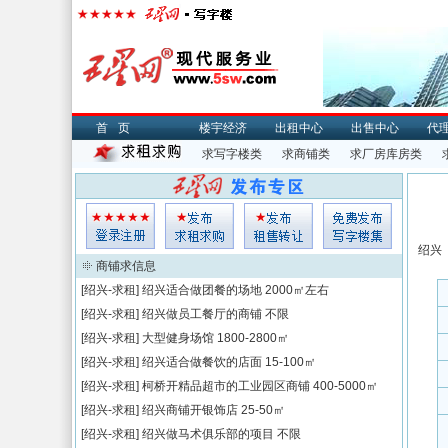
首页
楼宇经济
出租中心
出售中心
代
求写字楼类
求商铺类
求厂房库房类
绍兴
商铺求信息
[绍兴-求租]
绍兴适合做团餐的场地
2000㎡左右
[绍兴-求租]
绍兴做员工餐厅的商铺
不限
[绍兴-求租]
大型健身场馆
1800-2800㎡
[绍兴-求租]
绍兴适合做餐饮的店面
15-100㎡
[绍兴-求租]
柯桥开精品超市的工业园区商铺
400-5000㎡
[绍兴-求租]
绍兴商铺开银饰店
25-50㎡
[绍兴-求租]
绍兴做马术俱乐部的项目
不限