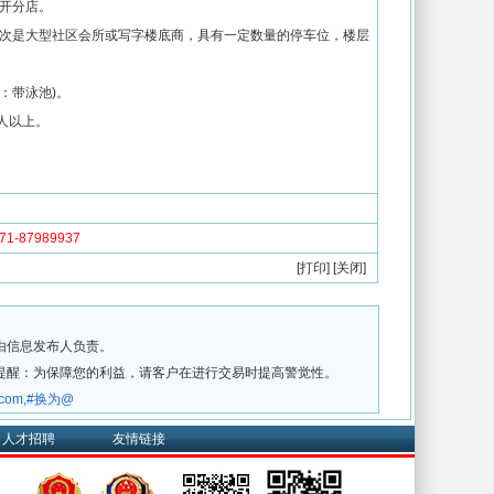
开分店。
次是大型社区会所或写字楼底商，具有一定数量的停车位，楼层
件：带泳池)。
人以上。
-87989937
[
打印
] [
关闭
]
由信息发布人负责。
提醒：为保障您的利益，请客户在进行交易时提高警觉性。
w.com,#换为@
人才招聘
友情链接