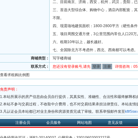
二、目前南京、济南，西安，杭州，武汉，贵阳，已
三、首选大型综合体、购物中心，酒店内部配套，其
不限。
四、现需场地建筑面积：1800-2800平方（硬性条
五、项目周围交通方便，3公里范围内常住人口20万
六、租期10年以上，越长越好。
七、全国除北方不考虑外，西北、西南都可以考虑。
商铺类型：
写字楼商铺
联系方式：
您还没有登录账号,请先
登录
注册
详情咨询：0571
查看求租购比例图
免责声明：
1.本站所展示的房产信息由会员自行提供，其真实性、准确性、合法性和最终解释权
2.本站不参与交易过程，不收取中介费用，也不对交易结果承担法律责任。本站友情
3.凡认证会员本站都已对业主身份和房源资质完成了审核。联系举报邮件发至
kf#5s
注册会员
会员服务
网站地图
意见反馈
业务经营许可证：
浙B2-20140037
公网安备：
33010602003227号