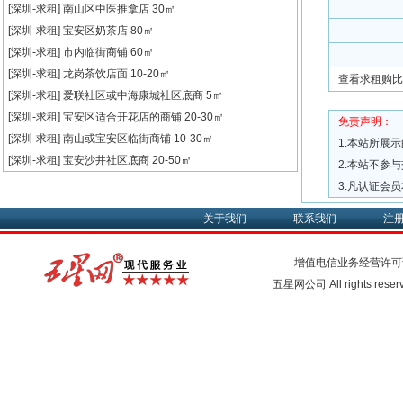
[深圳-求租]
南山区中医推拿店
30㎡
[深圳-求租]
宝安区奶茶店
80㎡
[深圳-求租]
市内临街商铺
60㎡
[深圳-求租]
龙岗茶饮店面
10-20㎡
查看求租购比
[深圳-求租]
爱联社区或中海康城社区底商
5㎡
[深圳-求租]
宝安区适合开花店的商铺
20-30㎡
免责声明：
[深圳-求租]
南山或宝安区临街商铺
10-30㎡
1.本站所展
[深圳-求租]
宝安沙井社区底商
20-50㎡
2.本站不参
3.凡认证会
关于我们
联系我们
注
增值电信业务经营许可
五星网公司 All rights rese