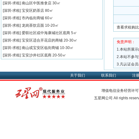
[深圳-求租]
南山区中医推拿店
30㎡
[深圳-求租]
宝安区奶茶店
80㎡
[深圳-求租]
市内临街商铺
60㎡
[深圳-求租]
龙岗茶饮店面
10-20㎡
查看求租购比
[深圳-求租]
爱联社区或中海康城社区底商
5㎡
[深圳-求租]
宝安区适合开花店的商铺
20-30㎡
免责声明：
[深圳-求租]
南山或宝安区临街商铺
10-30㎡
1.本站所展
[深圳-求租]
宝安沙井社区底商
20-50㎡
2.本站不参
3.凡认证会
关于我们
联系我们
注
增值电信业务经营许可
五星网公司 All rights rese