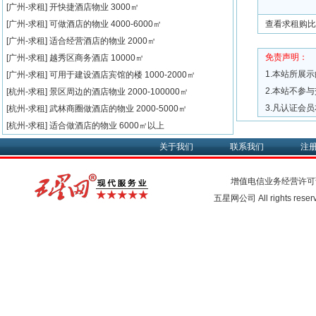
[广州-求租]
开快捷酒店物业
3000㎡
[广州-求租]
可做酒店的物业
4000-6000㎡
查看求租购比
[广州-求租]
适合经营酒店的物业
2000㎡
免责声明：
[广州-求租]
越秀区商务酒店
10000㎡
1.本站所展
[广州-求租]
可用于建设酒店宾馆的楼
1000-2000㎡
2.本站不参
[杭州-求租]
景区周边的酒店物业
2000-100000㎡
3.凡认证会
[杭州-求租]
武林商圈做酒店的物业
2000-5000㎡
[杭州-求租]
适合做酒店的物业
6000㎡以上
关于我们
联系我们
注
增值电信业务经营许可
五星网公司 All rights rese