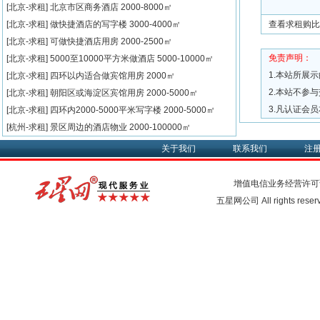
[北京-求租]
北京市区商务酒店
2000-8000㎡
[北京-求租]
做快捷酒店的写字楼
3000-4000㎡
查看求租购比
[北京-求租]
可做快捷酒店用房
2000-2500㎡
免责声明：
[北京-求租]
5000至10000平方米做酒店
5000-10000㎡
1.本站所展
[北京-求租]
四环以内适合做宾馆用房
2000㎡
2.本站不参
[北京-求租]
朝阳区或海淀区宾馆用房
2000-5000㎡
3.凡认证会
[北京-求租]
四环内2000-5000平米写字楼
2000-5000㎡
[杭州-求租]
景区周边的酒店物业
2000-100000㎡
关于我们
联系我们
注
增值电信业务经营许可
五星网公司 All rights rese