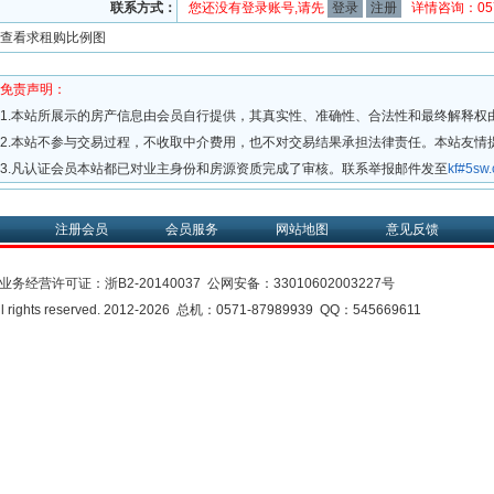
联系方式：
您还没有登录账号,请先
登录
注册
详情咨询：0571
查看求租购比例图
免责声明：
1.本站所展示的房产信息由会员自行提供，其真实性、准确性、合法性和最终解释权
2.本站不参与交易过程，不收取中介费用，也不对交易结果承担法律责任。本站友情
3.凡认证会员本站都已对业主身份和房源资质完成了审核。联系举报邮件发至
kf#5s
注册会员
会员服务
网站地图
意见反馈
业务经营许可证：
浙B2-20140037
公网安备：
33010602003227号
rights reserved. 2012-2026 总机：0571-87989939 QQ：545669611