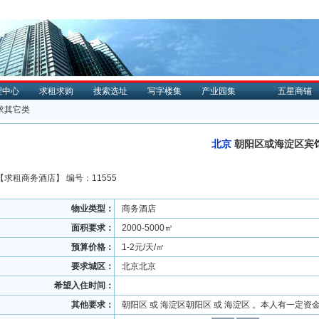
理中心
求租求购
搜索选址
写字楼集
产业园集
五星商铺
求其它类
北京
朝阳区或海淀区宾
【
求租
商务酒店】 编号：11555
物业类型：
商务酒店
面积要求：
2000-5000㎡
预算价格：
1-2元/天/㎡
要求城区：
北京北京
希望入住时间：
其他要求：
朝阳区 或 海淀区朝阳区 或 海淀区 。本人有一定