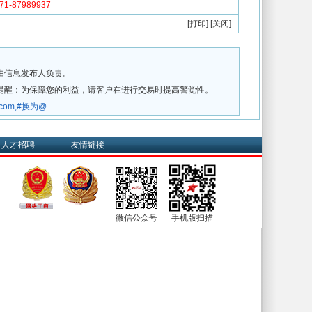
-87989937
[
打印
] [
关闭
]
由信息发布人负责。
提醒：为保障您的利益，请客户在进行交易时提高警觉性。
w.com,#换为@
人才招聘
友情链接
微信公众号
手机版扫描