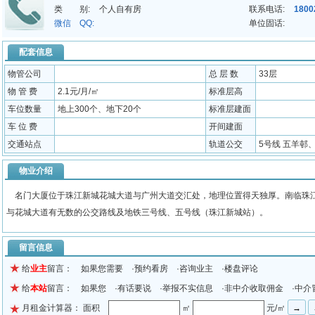
类 别:
个人自有房
联系电话:
1800
微信 QQ:
单位固话:
配套信息
物管公司
总 层 数
33层
物 管 费
2.1元/月/㎡
标准层高
车位数量
地上300个、地下20个
标准层建面
车 位 费
开间建面
交通站点
轨道公交
5号线 五羊邨、
物业介绍
名门大厦位于珠江新城花城大道与广州大道交汇处，地理位置得天独厚。南临珠江
与花城大道有无数的公交路线及地铁三号线、五号线（珠江新城站）。
留言信息
给
业主
留言： 如果您需要 ·预约看房 ·咨询业主 ·楼盘评论
给
本站
留言： 如果您 ·有话要说 ·举报不实信息 ·非中介收取佣金 ·中介
月租金计算器： 面积
㎡
元/㎡