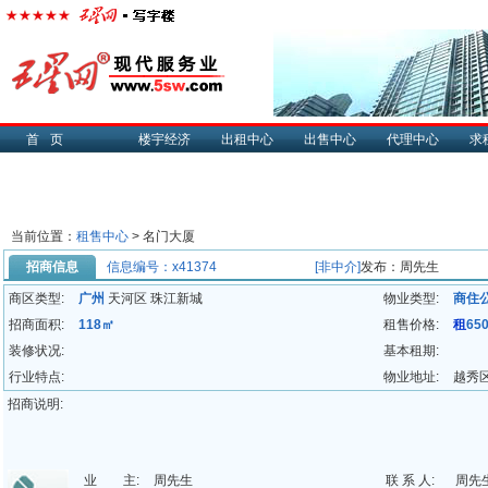
首页
楼宇经济
出租中心
出售中心
代理中心
求
当前位置：
租售中心
> 名门大厦
招商信息
信息编号：x41374
[非中介]
发布：周先生
商区类型:
广州
天河区 珠江新城
物业类型:
商住
招商面积:
118㎡
租售价格:
租
65
装修状况:
基本租期:
行业特点:
物业地址:
越秀
招商说明:
业 主:
周先生
联 系 人:
周先