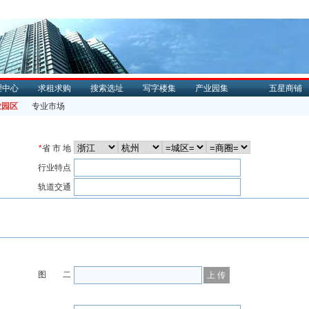
理中心
求租求购
搜索选址
写字楼集
产业园集
五星商铺
业园区
专业市场
*
省 市 地
行业特点
轨道交通
图 二