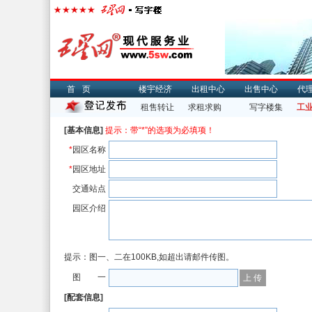
首页
楼宇经济
出租中心
出售中心
代
租售转让
求租求购
写字楼集
工
[基本信息]
提示：带“*”的选项为必填项！
*
园区名称
*
园区地址
交通站点
园区介绍
提示：图一、二在100KB,如超出请邮件传图。
图 一
[配套信息]