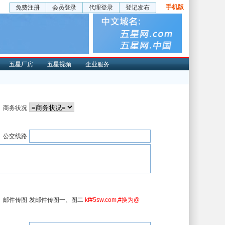
手机版
免费注册
会员登录
代理登录
登记发布
五星厂房
五星视频
企业服务
商务状况
公交线路
邮件传图
发邮件传图一、图二
kf#5sw.com,#换为@