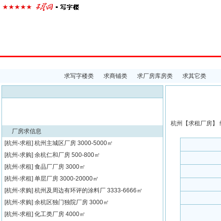
首页
楼宇经济
出租中心
出售中心
代理中心
求
求写字楼类
求商铺类
求厂房库房类
求其它类
杭州【
求租
厂房】 
厂房求信息
[杭州-求租]
杭州主城区厂房
3000-5000㎡
[杭州-求购]
余杭仁和厂房
500-800㎡
[杭州-求租]
食品厂厂房
3000㎡
[杭州-求租]
单层厂房
3000-20000㎡
[杭州-求购]
杭州及周边有环评的涂料厂
3333-6666㎡
[杭州-求购]
余杭区独门独院厂房
3000㎡
[杭州-求租]
化工类厂房
4000㎡