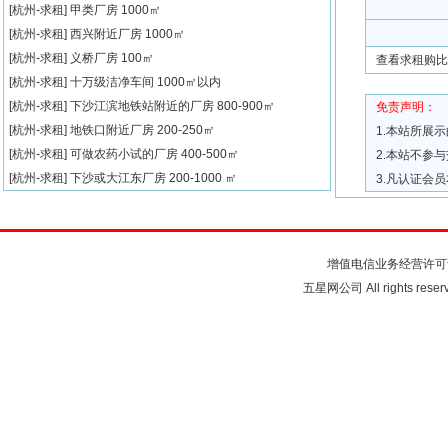
[杭州-求租]
甲类厂房
1000㎡
[杭州-求租]
西兴附近厂房
1000㎡
[杭州-求租]
义桥厂房
100㎡
查看求租购比
[杭州-求租]
十万级洁净车间
1000㎡以内
[杭州-求租]
下沙江滨地铁站附近的厂房
800-900㎡
免责声明：
[杭州-求租]
地铁口附近厂房
200-250㎡
1.本站所展
[杭州-求租]
可做农药小试的厂房
400-500㎡
2.本站不参
[杭州-求租]
下沙或大江东厂房
200-1000 ㎡
3.凡认证会
关于我们
联系我们
注
增值电信业务经营许可
五星网公司 All rights rese