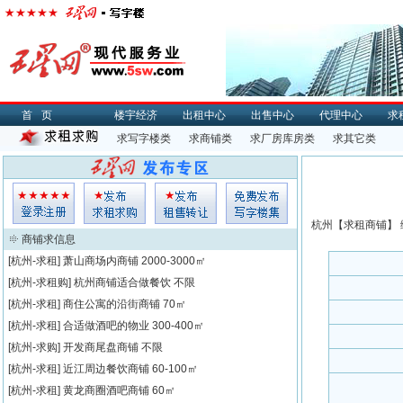
首页
楼宇经济
出租中心
出售中心
代理中心
求
求写字楼类
求商铺类
求厂房库房类
求其它类
杭州【
求租
商铺】 
商铺求信息
[杭州-求租]
萧山商场内商铺
2000-3000㎡
[杭州-求租购]
杭州商铺适合做餐饮
不限
[杭州-求租]
商住公寓的沿街商铺
70㎡
[杭州-求租]
合适做酒吧的物业
300-400㎡
[杭州-求购]
开发商尾盘商铺
不限
[杭州-求租]
近江周边餐饮商铺
60-100㎡
[杭州-求租]
黄龙商圈酒吧商铺
60㎡