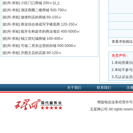
[杭州-求租]
小区门口商铺
200㎡以上
[杭州-求租]
湖滨商圈二楼商铺
500-700㎡
[杭州-求租]
做便利店的商铺
60-150㎡
[杭州-求租]
商业综合体或写字楼底商
120-150㎡
[杭州-求租]
能开生鲜超市的商业项目
400-5000㎡
[杭州-求租]
钱江世纪城商铺
100-400㎡
查看求租购比
[杭州-求租]
可做二房东运营的街铺
500-5000㎡
[杭州-求租]
开图文店的店面
80-120㎡
免责声明：
1.本站所展
2.本站不参
3.凡认证会
关于我们
联系我们
注
增值电信业务经营许可
五星网公司 All rights rese