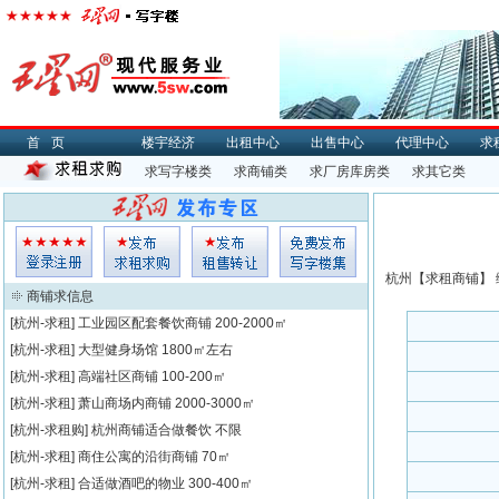
首页
楼宇经济
出租中心
出售中心
代理中心
求
求写字楼类
求商铺类
求厂房库房类
求其它类
杭州【
求租
商铺】 
商铺求信息
[杭州-求租]
工业园区配套餐饮商铺
200-2000㎡
[杭州-求租]
大型健身场馆
1800㎡左右
[杭州-求租]
高端社区商铺
100-200㎡
[杭州-求租]
萧山商场内商铺
2000-3000㎡
[杭州-求租购]
杭州商铺适合做餐饮
不限
[杭州-求租]
商住公寓的沿街商铺
70㎡
[杭州-求租]
合适做酒吧的物业
300-400㎡