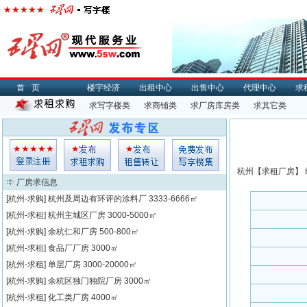
首页
楼宇经济
出租中心
出售中心
代理中心
求
求写字楼类
求商铺类
求厂房库房类
求其它类
杭州【
求租
厂房】 
厂房求信息
[杭州-求购]
杭州及周边有环评的涂料厂
3333-6666㎡
[杭州-求租]
杭州主城区厂房
3000-5000㎡
[杭州-求购]
余杭仁和厂房
500-800㎡
[杭州-求租]
食品厂厂房
3000㎡
[杭州-求租]
单层厂房
3000-20000㎡
[杭州-求购]
余杭区独门独院厂房
3000㎡
[杭州-求租]
化工类厂房
4000㎡