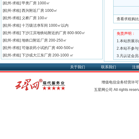
[杭州-求租]
甲类厂房
1000㎡
[杭州-求租]
西兴附近厂房
1000㎡
[杭州-求租]
义桥厂房
100㎡
查看求租购比
[杭州-求租]
十万级洁净车间
1000㎡以内
[杭州-求租]
下沙江滨地铁站附近的厂房
800-900㎡
免责声明：
[杭州-求租]
地铁口附近厂房
200-250㎡
1.本站所展
[杭州-求租]
可做农药小试的厂房
400-500㎡
2.本站不参
[杭州-求租]
下沙或大江东厂房
200-1000 ㎡
3.凡认证会
关于我们
联系我们
注
增值电信业务经营许可
五星网公司 All rights rese