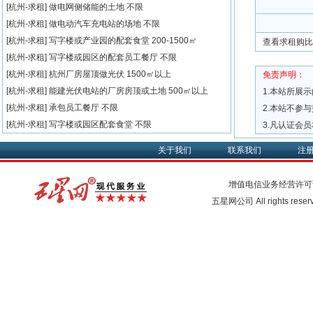
[杭州-求租]
做电网侧储能的土地
不限
[杭州-求租]
做电动汽车充电站的场地
不限
[杭州-求租]
写字楼或产业园的配套食堂
200-1500㎡
查看求租购比
[杭州-求租]
写字楼或园区的配套员工餐厅
不限
[杭州-求租]
杭州厂房屋顶做光伏
1500㎡以上
免责声明：
[杭州-求租]
能建光伏电站的厂房房顶或土地
500㎡以上
1.本站所展
[杭州-求租]
承包员工餐厅
不限
2.本站不参
[杭州-求租]
写字楼或园区配套食堂
不限
3.凡认证会
关于我们
联系我们
注
增值电信业务经营许可
五星网公司 All rights rese