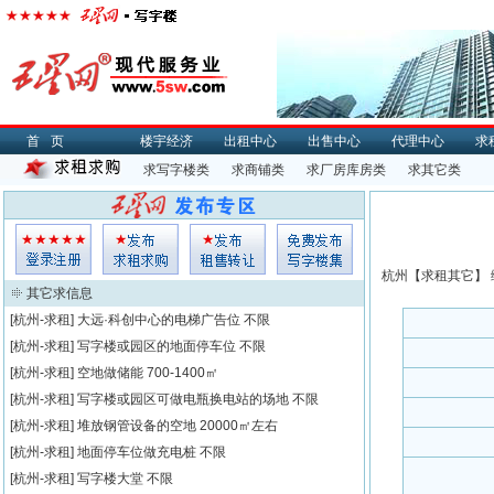
首页
楼宇经济
出租中心
出售中心
代理中心
求
求写字楼类
求商铺类
求厂房库房类
求其它类
杭州【
求租
其它】 
其它求信息
[杭州-求租]
大远·科创中心的电梯广告位
不限
[杭州-求租]
写字楼或园区的地面停车位
不限
[杭州-求租]
空地做储能
700-1400㎡
[杭州-求租]
写字楼或园区可做电瓶换电站的场地
不限
[杭州-求租]
堆放钢管设备的空地
20000㎡左右
[杭州-求租]
地面停车位做充电桩
不限
[杭州-求租]
写字楼大堂
不限