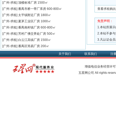
[广州-求租]
顶楼标准厂房
1500㎡
[广州-求租]
番禺市桥一带厂库房
600-800㎡
查看求租购比
[广州-求租]
太平镇附近厂房
1800㎡
免责声明：
[广州-求租]
夏茅工业区厂房
1000㎡
1.本站所展
[广州-求租]
番禺南村镇厂房
600-800㎡
2.本站不参
[广州-求租]
芳村广佛交界处厂房
500㎡
3.凡认证会
[广州-求租]
白云江高镇厂房
1500㎡
[广州-求租]
番禺区简易厂房
200㎡
关于我们
联系我们
注
增值电信业务经营许可
五星网公司 All rights rese