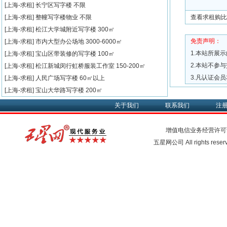
[上海-求租]
长宁区写字楼
不限
[上海-求租]
整幢写字楼物业
不限
查看求租购比
[上海-求租]
松江大学城附近写字楼
300㎡
免责声明：
[上海-求租]
市内大型办公场地
3000-6000㎡
1.本站所展
[上海-求租]
宝山区带装修的写字楼
100㎡
2.本站不参
[上海-求租]
松江新城闵行虹桥服装工作室
150-200㎡
3.凡认证会
[上海-求租]
人民广场写字楼
60㎡以上
[上海-求租]
宝山大华路写字楼
200㎡
关于我们
联系我们
注
增值电信业务经营许可
五星网公司 All rights rese