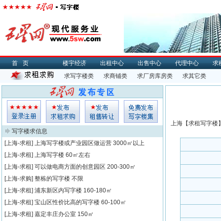
首页
楼宇经济
出租中心
出售中心
代理中心
求
求写字楼类
求商铺类
求厂房库房类
求其它类
上海【
求租
写字楼】
写字楼求信息
[上海-求租]
上海写字楼或产业园区做运营
3000㎡以上
[上海-求租]
上海写字楼
60㎡左右
[上海-求租]
可以做电商方面的创意园区
200-300㎡
[上海-求购]
整栋的写字楼
不限
[上海-求租]
浦东新区内写字楼
160-180㎡
[上海-求租]
宝山区性价比高的写字楼
60-100㎡
[上海-求租]
嘉定丰庄办公室
150㎡