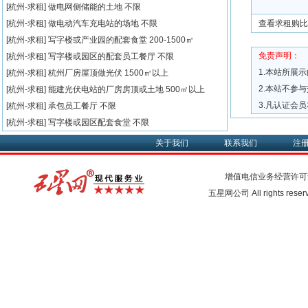
[杭州-求租]
做电网侧储能的土地
不限
[杭州-求租]
做电动汽车充电站的场地
不限
查看求租购比
[杭州-求租]
写字楼或产业园的配套食堂
200-1500㎡
免责声明：
[杭州-求租]
写字楼或园区的配套员工餐厅
不限
1.本站所展
[杭州-求租]
杭州厂房屋顶做光伏
1500㎡以上
2.本站不参
[杭州-求租]
能建光伏电站的厂房房顶或土地
500㎡以上
3.凡认证会
[杭州-求租]
承包员工餐厅
不限
[杭州-求租]
写字楼或园区配套食堂
不限
关于我们
联系我们
注
增值电信业务经营许可
五星网公司 All rights rese