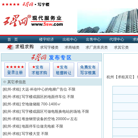
首页
楼宇经济
出租中心
出售中心
代理中心
求
求写字楼类
求商铺类
求厂房库房类
求其它类
杭州【
求租
其它】 
其它求信息
[杭州-求租]
大远·科创中心的电梯广告位
不限
[杭州-求租]
写字楼或园区的地面停车位
不限
[杭州-求租]
空地做储能
700-1400㎡
[杭州-求租]
写字楼或园区可做电瓶换电站的场地
不限
[杭州-求租]
堆放钢管设备的空地
20000㎡左右
[杭州-求租]
地面停车位做充电桩
不限
[杭州-求租]
写字楼大堂
不限