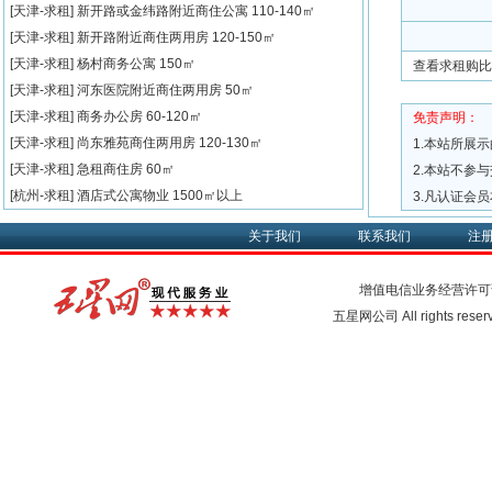
[天津-求租]
新开路或金纬路附近商住公寓
110-140㎡
[天津-求租]
新开路附近商住两用房
120-150㎡
[天津-求租]
杨村商务公寓
150㎡
查看求租购比
[天津-求租]
河东医院附近商住两用房
50㎡
[天津-求租]
商务办公房
60-120㎡
免责声明：
[天津-求租]
尚东雅苑商住两用房
120-130㎡
1.本站所展
[天津-求租]
急租商住房
60㎡
2.本站不参
[杭州-求租]
酒店式公寓物业
1500㎡以上
3.凡认证会
关于我们
联系我们
注
增值电信业务经营许可
五星网公司 All rights rese