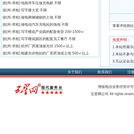
[杭州-求租]
地面停车位做充电桩
不限
[杭州-求租]
写字楼大堂
不限
[杭州-求租]
做电网侧储能的土地
不限
[杭州-求租]
做电动汽车充电站的场地
不限
查看求租购比
[杭州-求租]
写字楼或产业园的配套食堂
200-1500㎡
[杭州-求租]
写字楼或园区的配套员工餐厅
不限
免责声明：
[杭州-求租]
杭州厂房屋顶做光伏
1500㎡以上
1.本站所展
[杭州-求租]
能建光伏电站的厂房房顶或土地
500㎡以上
2.本站不参
3.凡认证会
关于我们
联系我们
注
增值电信业务经营许可
五星网公司 All rights rese