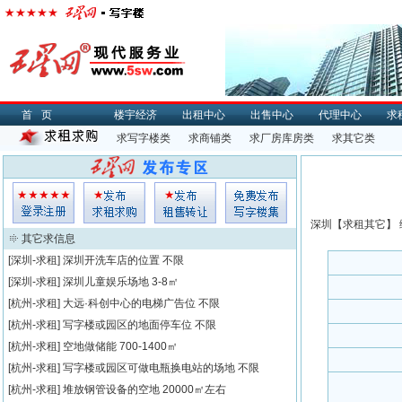
首页
楼宇经济
出租中心
出售中心
代理中心
求
求写字楼类
求商铺类
求厂房库房类
求其它类
深圳【
求租
其它】 
其它求信息
[深圳-求租]
深圳开洗车店的位置
不限
[深圳-求租]
深圳儿童娱乐场地
3-8㎡
[杭州-求租]
大远·科创中心的电梯广告位
不限
[杭州-求租]
写字楼或园区的地面停车位
不限
[杭州-求租]
空地做储能
700-1400㎡
[杭州-求租]
写字楼或园区可做电瓶换电站的场地
不限
[杭州-求租]
堆放钢管设备的空地
20000㎡左右