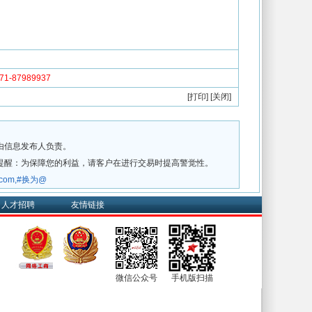
-87989937
[
打印
] [
关闭
]
由信息发布人负责。
提醒：为保障您的利益，请客户在进行交易时提高警觉性。
w.com,#换为@
人才招聘
友情链接
微信公众号
手机版扫描