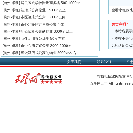
[台州-求租]
居民区或学校附近商务楼
500-1000㎡
[杭州-求租]
酒店式公寓物业
1500㎡以上
查看求租购比
[杭州-求租]
市区酒店式公寓
1000㎡以内
免责声明：
[杭州-求租]
市心北路附近单身公寓
不限
1.本站所展
[杭州-求租购]
做长租公寓的物业
3000㎡以上
2.本站不参
[杭州-求租]
商住两用办公场地
50㎡左右
3.凡认证会
[杭州-求租]
市中心酒店式公寓
2000-5000㎡
[杭州-求租]
可做酒店式公寓的物业
2000㎡左右
关于我们
联系我们
注
增值电信业务经营许可
五星网公司 All rights rese