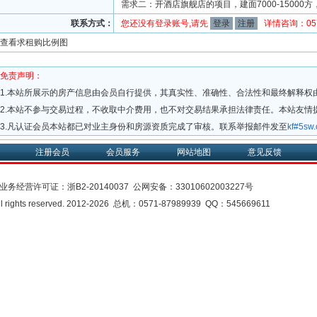
需求二：开酒店旗舰店的项目，建面7000-15000方，
联系方式：
您还没有登录账号,请先
登录
注册
详情咨询：0571
查看求租购比例图
免责声明：
1.本站所展示的房产信息由会员自行提供，其真实性、准确性、合法性和最终解释权
2.本站不参与交易过程，不收取中介费用，也不对交易结果承担法律责任。本站友情
3.凡认证会员本站都已对业主身份和房源资质完成了审核。联系举报邮件发至
kf#5s
注册会员
会员服务
网站地图
意见反馈
业务经营许可证：
浙B2-20140037
公网安备：
33010602003227号
rights reserved. 2012-2026 总机：0571-87989939 QQ：545669611