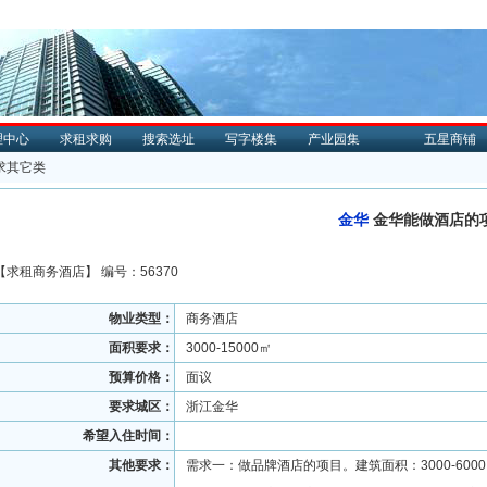
理中心
求租求购
搜索选址
写字楼集
产业园集
五星商铺
求其它类
金华
金华能做酒店的
【
求租
商务酒店】 编号：56370
物业类型：
商务酒店
面积要求：
3000-15000㎡
预算价格：
面议
要求城区：
浙江金华
希望入住时间：
其他要求：
需求一：做品牌酒店的项目。建筑面积：3000-600