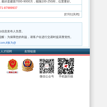
最好是建面7000-9000方，能隔100-250间，位置要好。
-87989937
[
打印
] [
关闭
]
由信息发布人负责。
提醒：为保障您的利益，请客户在进行交易时提高警觉性。
w.com,#换为@
人才招聘
友情链接
微信公众号
手机版扫描