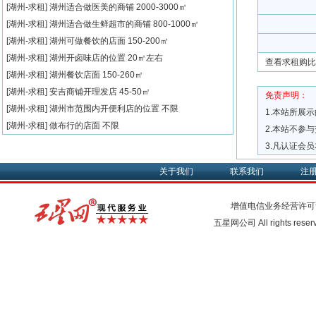
[湖州-求租]
湖州适合做医美的商铺
2000-3000㎡
[湖州-求租]
湖州适合做生鲜超市的商铺
800-1000㎡
[湖州-求租]
湖州可做餐饮的店面
150-200㎡
[湖州-求租]
湖州开卤味店的位置
20㎡左右
查看求租购比
[湖州-求租]
湖州餐饮店面
150-260㎡
[湖州-求租]
安吉商铺开理发店
45-50㎡
免责声明：
[湖州-求租]
湖州市范围内开便利店的位置
不限
1.本站所展
[湖州-求租]
做布行的店面
不限
2.本站不参
3.凡认证会
关于我们
联系我们
注
增值电信业务经营许可
五星网公司 All rights rese