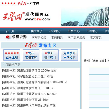
首页
楼宇经济
出租中心
出售中心
代理中心
求
求写字楼类
求商铺类
求厂房库房类
求其它类
湖州【
求租
商铺】 
商铺求信息
[湖州-求租]
湖州做团餐的项目
2000㎡左右
[湖州-求租]
写字楼配套做员工餐厅
不限
[湖州-求租]
湖州可做健身场馆的项目
1800-2800㎡
[湖州-求租]
湖州做餐饮的商铺
15-100㎡
[湖州-求租]
湖州工业园区商铺
400-5000㎡
[湖州-求租]
湖州商业街店面
25-50㎡
[湖州-求租]
湖州开马术俱乐部的场地
不限