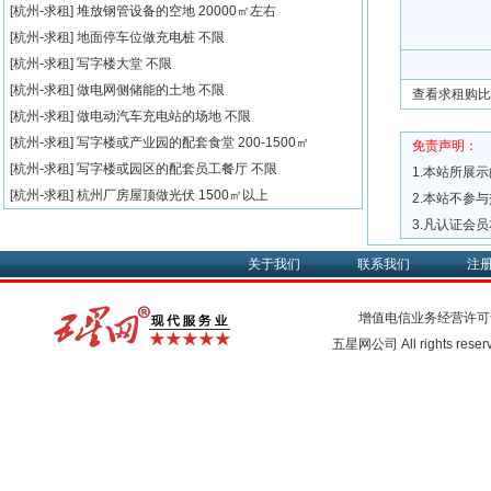
[杭州-求租]
堆放钢管设备的空地
20000㎡左右
[杭州-求租]
地面停车位做充电桩
不限
[杭州-求租]
写字楼大堂
不限
[杭州-求租]
做电网侧储能的土地
不限
查看求租购比
[杭州-求租]
做电动汽车充电站的场地
不限
[杭州-求租]
写字楼或产业园的配套食堂
200-1500㎡
免责声明：
[杭州-求租]
写字楼或园区的配套员工餐厅
不限
1.本站所展
[杭州-求租]
杭州厂房屋顶做光伏
1500㎡以上
2.本站不参
3.凡认证会
关于我们
联系我们
注
增值电信业务经营许可
五星网公司 All rights rese