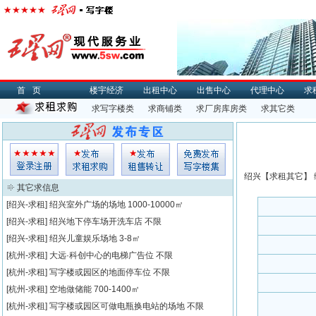
首页
楼宇经济
出租中心
出售中心
代理中心
求
求写字楼类
求商铺类
求厂房库房类
求其它类
绍兴【
求租
其它】 
其它求信息
[绍兴-求租]
绍兴室外广场的场地
1000-10000㎡
[绍兴-求租]
绍兴地下停车场开洗车店
不限
[绍兴-求租]
绍兴儿童娱乐场地
3-8㎡
[杭州-求租]
大远·科创中心的电梯广告位
不限
[杭州-求租]
写字楼或园区的地面停车位
不限
[杭州-求租]
空地做储能
700-1400㎡
[杭州-求租]
写字楼或园区可做电瓶换电站的场地
不限