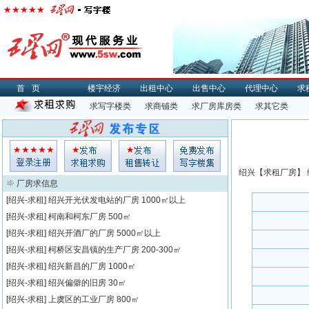
首页
楼宇经济
出租中心
出售中心
代理中心
求
求写字楼类
求商铺类
求厂房库房类
求其它类
绍兴【
求租
厂房】 
厂房求信息
[绍兴-求租]
绍兴开光伏发电站的厂房
1000㎡以上
[绍兴-求租]
柯南和柯东厂房
500㎡
[绍兴-求租]
绍兴开酒厂的厂房
5000㎡以上
[绍兴-求租]
柯桥区安昌镇的生产厂房
200-300㎡
[绍兴-求租]
绍兴新昌的厂房
1000㎡
[绍兴-求租]
绍兴偏僻的旧房
30㎡
[绍兴-求租]
上虞区的工业厂房
800㎡