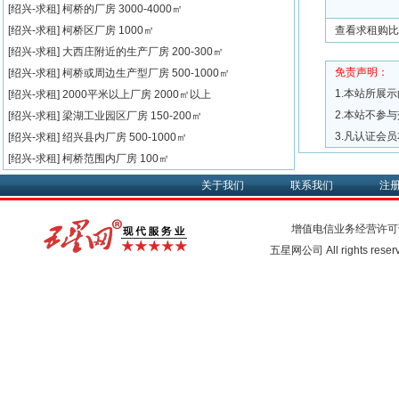
[绍兴-求租]
柯桥的厂房
3000-4000㎡
[绍兴-求租]
柯桥区厂房
1000㎡
查看求租购比
[绍兴-求租]
大西庄附近的生产厂房
200-300㎡
免责声明：
[绍兴-求租]
柯桥或周边生产型厂房
500-1000㎡
1.本站所展
[绍兴-求租]
2000平米以上厂房
2000㎡以上
2.本站不参
[绍兴-求租]
梁湖工业园区厂房
150-200㎡
3.凡认证会
[绍兴-求租]
绍兴县内厂房
500-1000㎡
[绍兴-求租]
柯桥范围内厂房
100㎡
关于我们
联系我们
注
增值电信业务经营许可
五星网公司 All rights rese