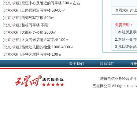
[北京-求租]
鼎恒中心及附近的写字楼
100㎡左右
[北京-求租]
五路居附近写字楼
50-60㎡
查看求租购比
[北京-求租]
燕郊纯写字楼
500㎡
免责声明：
[北京-求租]
整栋写字楼
不限
1.本站所展
[北京-求租]
大面积办公房
2000㎡
2.本站不参
[北京-求租]
大兴高米店附近写字楼
100㎡
3.凡认证会
[北京-求租]
能做幼儿园的物业
1000-4000㎡
[北京-求租]
环铁艺术区写字楼
100㎡
关于我们
联系我们
注
增值电信业务经营许可
五星网公司 All rights rese