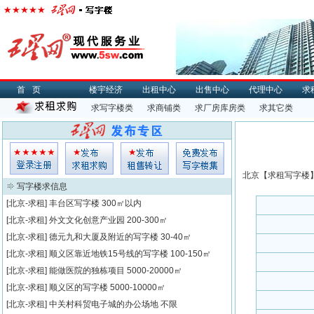
首页
楼宇经济
出租中心
出售中心
代理中心
求
求写字楼类
求商铺类
求厂房库房类
求其它类
北京【
求租
写字楼】
写字楼求信息
[北京-求租]
丰台区写字楼
300㎡以内
[北京-求租]
外文文化创意产业园
200-300㎡
[北京-求租]
德元九和大厦及附近的写字楼
30-40㎡
[北京-求租]
顺义区靠近地铁15号线的写字楼
100-150㎡
[北京-求租]
能做医院的独栋项目
5000-20000㎡
[北京-求租]
顺义区的写字楼
5000-10000㎡
[北京-求租]
中关村科贸电子城的办公场地
不限