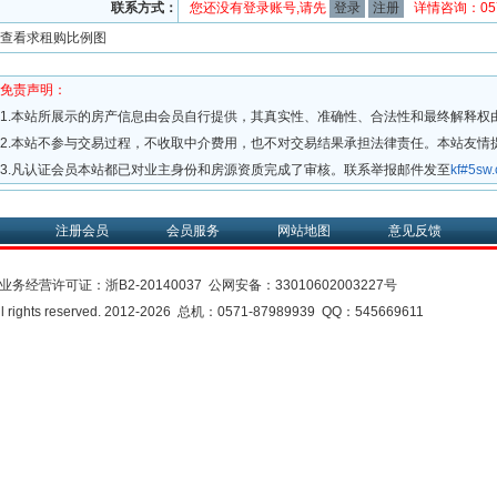
联系方式：
您还没有登录账号,请先
登录
注册
详情咨询：0571
查看求租购比例图
免责声明：
1.本站所展示的房产信息由会员自行提供，其真实性、准确性、合法性和最终解释权
2.本站不参与交易过程，不收取中介费用，也不对交易结果承担法律责任。本站友情
3.凡认证会员本站都已对业主身份和房源资质完成了审核。联系举报邮件发至
kf#5s
注册会员
会员服务
网站地图
意见反馈
业务经营许可证：
浙B2-20140037
公网安备：
33010602003227号
rights reserved. 2012-2026 总机：0571-87989939 QQ：545669611