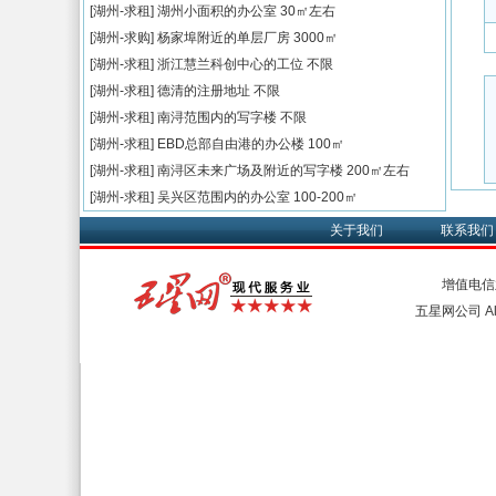
[湖州-求租]
湖州小面积的办公室
30㎡左右
[湖州-求购]
杨家埠附近的单层厂房
3000㎡
[湖州-求租]
浙江慧兰科创中心的工位
不限
[湖州-求租]
德清的注册地址
不限
[湖州-求租]
南浔范围内的写字楼
不限
[湖州-求租]
EBD总部自由港的办公楼
100㎡
[湖州-求租]
南浔区未来广场及附近的写字楼
200㎡左右
[湖州-求租]
吴兴区范围内的办公室
100-200㎡
关于我们
联系我们
增值电信
五星网公司 All 