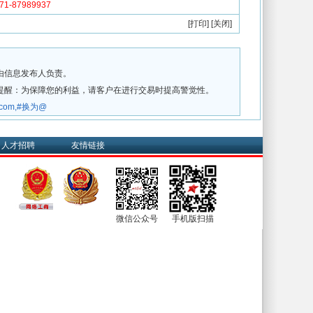
-87989937
[
打印
] [
关闭
]
由信息发布人负责。
提醒：为保障您的利益，请客户在进行交易时提高警觉性。
w.com,#换为@
人才招聘
友情链接
微信公众号
手机版扫描