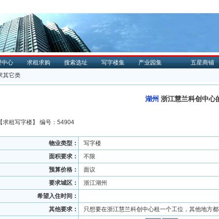
理中心
求租求购
搜索选址
写字楼集
产业园集
五星商铺
求其它类
湖州
浙江慧兰科创中心
【
求租
写字楼】 编号：54904
物业类型：
写字楼
面积要求：
不限
预算价格：
面议
要求城区：
浙江湖州
希望入住时间：
其他要求：
只想要在浙江慧兰科创中心租一个工位，其他地方都