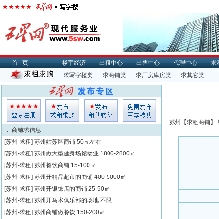
首页
楼宇经济
出租中心
出售中心
代理中心
求
求写字楼类
求商铺类
求厂房库房类
求其它类
苏州【
求租
商铺】 
商铺求信息
[苏州-求租]
苏州姑苏区商铺
50㎡左右
[苏州-求租]
苏州做大型健身场馆物业
1800-2800㎡
[苏州-求租]
苏州餐饮商铺
15-100㎡
[苏州-求租]
苏州开精品超市的商铺
400-5000㎡
[苏州-求租]
苏州开银饰店的商铺
25-50㎡
[苏州-求租]
苏州开马术俱乐部的场地
不限
[苏州-求租]
苏州商铺做餐饮
150-200㎡