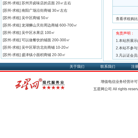
[苏州-求租]
苏州开卤味店的店面
20㎡左右
[苏州-求租]
南阳广场沿街商铺
30㎡左右
[苏州-求租]
吴中区商铺
50㎡
查看求租购比
[苏州-求租]
龙湖狮山天街周边商铺
600-700㎡
[苏州-求租]
吴中区水果店
100㎡
免责声明：
[苏州-求租]
可以做餐饮的铺面
200-300㎡
1.本站所展
[苏州-求租]
吴中区翠坊北街商铺
10-20㎡
2.本站不参
[苏州-求租]
盛泽镇小面积商铺
20-30㎡
3.凡认证会
关于我们
联系我们
注
增值电信业务经营许可
五星网公司 All rights rese