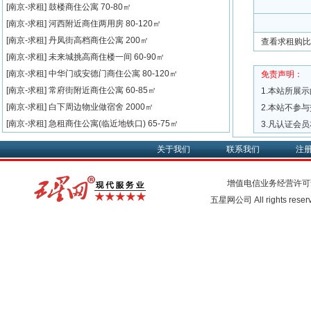
[南京-求租]
鼓楼商住公寓
70-80㎡
[南京-求租]
河西附近商住两用房
80-120㎡
[南京-求租]
丹凤街高档商住公寓
200㎡
查看求租购比
[南京-求租]
未来城挑高商住楼一间
60-90㎡
[南京-求租]
中华门或安德门商住公寓
80-120㎡
免责声明：
[南京-求租]
常府街附近商住公寓
60-85㎡
1.本站所展
[南京-求租]
白下周边物业做宿舍
2000㎡
2.本站不参
[南京-求租]
急租商住公寓(临近地铁口)
65-75㎡
3.凡认证会
关于我们
联系我们
注
增值电信业务经营许可
五星网公司 All rights rese