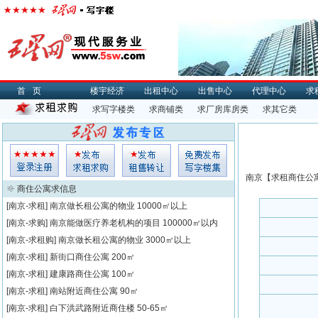
首页
楼宇经济
出租中心
出售中心
代理中心
求
求写字楼类
求商铺类
求厂房库房类
求其它类
南京【
求租
商住公寓
商住公寓求信息
[南京-求租]
南京做长租公寓的物业
10000㎡以上
[南京-求购]
南京能做医疗养老机构的项目
100000㎡以内
[南京-求租购]
南京做长租公寓的物业
3000㎡以上
[南京-求租]
新街口商住公寓
200㎡
[南京-求租]
建康路商住公寓
100㎡
[南京-求租]
南站附近商住公寓
90㎡
[南京-求租]
白下洪武路附近商住楼
50-65㎡