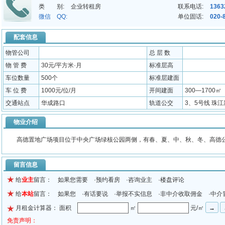
类 别:
企业转租房
联系电话:
1363
4、免：管理费、水费、电费、中央空调费、本体维修费、网络费、卫生
微信 QQ:
单位固话:
020-
5、送：豪华装修、办公家私、商务秘书服务（含前台接待、电话秘书
钜君商务中心的优势：
配套信息
1、租期灵活，可按天、按月或按年选择
物管公司
总 层 数
2、根据业务需要，可随意更换办公室大小
物 管 费
30元/平方米·月
标准层高
3、办公空间设备齐全，可随时投入使用
车位数量
500个
标准层建面
4、私人、共享或开放式办公空间，设有24小时安全门禁
车 位 费
1000元/位/月
开间建面
300—1700㎡
5、无需前期资本投入，即租即用
交通站点
华成路口
轨道公交
3、5号线 珠江
6、保证价格优
7、适合1-10 人使用
物业介绍
高德置地广场项目位于中央广场绿核公园两侧，有春、夏、中、秋、冬、高德公
留言信息
给
业主
留言： 如果您需要 ·预约看房 ·咨询业主 ·楼盘评论
给
本站
留言： 如果您 ·有话要说 ·举报不实信息 ·非中介收取佣金 ·中介
月租金计算器： 面积
㎡
元/㎡
免责声明：