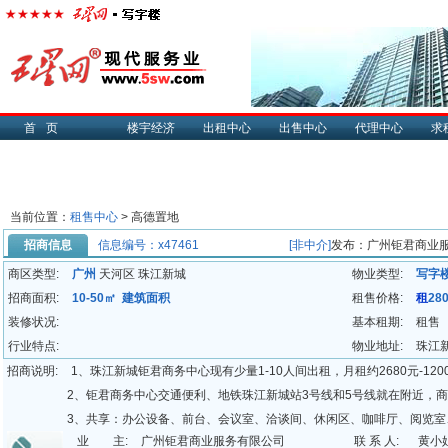
首页
楼宇经济
出租中心
出售中心
代理中心
求
当前位置：
租售中心
> 高德置地
招商信息
信息编号：x47461
[非中介]
发布：广州钜君商业
商区类型:
广州
天河区 珠江新城
物业类型:
写字
招商面积:
10-50㎡ 建筑面积
租售价格:
租
28
装修状况:
基本租期:
租售
行业特点:
物业地址:
珠江
招商说明:
1、珠江新城钜君商务中心现有少量1-10人间出租，月租约2680元-1
2、钜君商务中心交通便利、地铁珠江新城站3号线和5号线就在附近，
3、共享：办公设备、前台、会议室、洽谈间、休闲区、咖啡厅、阅览
业 主:
广州钜君商业服务有限公司
联 系 人:
黄小
洗手液、擦手纸）。