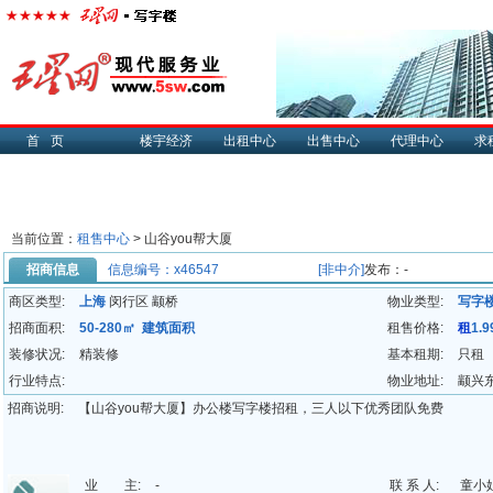
首页
楼宇经济
出租中心
出售中心
代理中心
求
当前位置：
租售中心
> 山谷you帮大厦
招商信息
信息编号：x46547
[非中介]
发布：-
商区类型:
上海
闵行区 颛桥
物业类型:
写字
招商面积:
50-280㎡ 建筑面积
租售价格:
租
1.
装修状况:
精装修
基本租期:
只租
行业特点:
物业地址:
颛兴东
招商说明:
【山谷you帮大厦】办公楼写字楼招租，三人以下优秀团队免费
业 主:
-
联 系 人:
童小