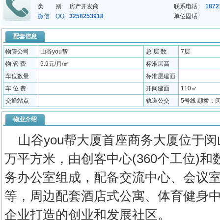
类 别:
房产开发商
联系电话:
1872
微信 QQ:
3258253918
单位固话:
配套信息
物管公司
山谷you帮
总 层 数
7层
物 管 费
9.9元/月/㎡
标准层高
车位数量
标准层建面
车 位 费
开间建面
110㎡
交通站点
轨道公交
5号线 颛桥；
物业介绍
山谷you帮大厦首座商务大厦位于闵山
万平方米，由创客中心(360个工位)和
务办公室组成，配备交流中心、会议
等，周边配套酒店式公寓、体育健身
企业打造的创业和发展社区。