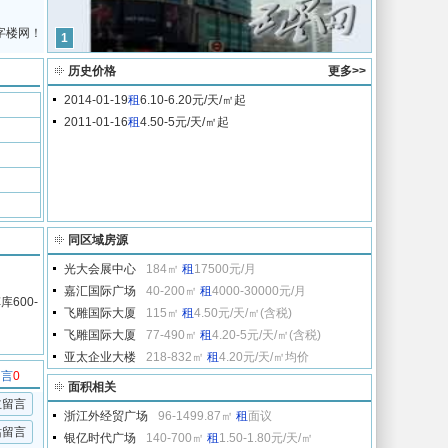
字楼网！
1
历史价格
更多>>
2014-01-19
租
6.10-6.20元/天/㎡起
2011-01-16
租
4.50-5元/天/㎡起
同区域房源
光大会展中心
184㎡
租
17500元/月
嘉汇国际广场
40-200㎡
租
4000-30000元/月
600-
飞雕国际大厦
115㎡
租
4.50元/天/㎡(含税)
飞雕国际大厦
77-490㎡
租
4.20-5元/天/㎡(含税)
亚太企业大楼
218-832㎡
租
4.20元/天/㎡均价
留言
0
面积相关
主留言
浙江外经贸广场
96-1499.87㎡
租
面议
站留言
银亿时代广场
140-700㎡
租
1.50-1.80元/天/㎡