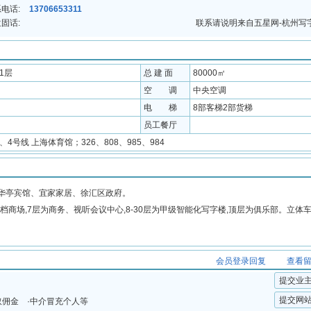
电话:
13706653311
固话:
联系请说明来自五星网-杭州写
31层
总 建 面
80000㎡
空 调
中央空调
电 梯
8部客梯2部货梯
员工餐厅
1、4号线 上海体育馆；326、808、985、984
华亭宾馆、宜家家居、徐汇区政府。
高档商场,7层为商务、视听会议中心,8-30层为甲级智能化写字楼,顶层为俱乐部。立体车库
会员登录回复
查看
提交业
提交网
取佣金 ·中介冒充个人等