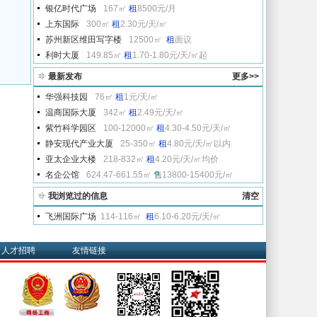
银亿时代广场
167㎡
租
8500元/月
上东国际
300㎡
租
2.30元/天/㎡
苏州新区维田写字楼
12500㎡
租
面议
利时大厦
149.85㎡
租
1.70-1.80元/天/㎡起
最新发布
更多>>
华强科技园
76㎡
租
1元/天/㎡
温商国际大厦
342㎡
租
2.49元/天/㎡
紫竹科学园区
100-12000㎡
租
4.30-4.50元/天/㎡
静安现代产业大厦
25-350㎡
租
4.80元/天/㎡以内
亚太企业大楼
218-832㎡
租
4.20元/天/㎡均价
名企公馆
624.47-661.55㎡
售
13800-15400元/㎡
我浏览过的信息
清空
飞洲国际广场
114-116㎡
租
6.10-6.20元/天/㎡
人才招聘
友情链接