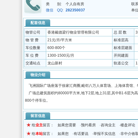
类 别:
个人自有房
联系
微信 QQ:
282350037
单位
配套信息
物管公司
香港戴德梁行物业管理有限公司
总 层 数
物 管 费
21元/月/平方米
标准层高
车位数量
600-800个
标准层建面
车 位 费
1300-1500元/月
开间建面
交通站点
龙山新村
轨道公交
物业介绍
飞洲国际广场座落于徐家汇商圈,毗邻八万人体育场、上海体育馆、
广场总建筑面积约80000平方米,地下2层,地上31层,其中B1-6层为
800个停车位。
留言信息
给
业主
留言： 如果您需要 ·预约看房 ·咨询业主 ·楼盘评论
给
本站
留言： 如果您 ·有话要说 ·举报不实信息 ·非中介收