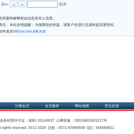
元/㎡
元/月
法性和最终解释权由信息发布人负责。
律责任。本站友情提醒：为保障您的利益，请客户在进行交易时提高警觉性。
邮件发至
kf#5sw.com,#换为@
注册会员
会员服务
网站地图
意见反馈
业务经营许可证：
浙B2-20140037
公网安备：
33010602003227号
rights reserved. 2012-2026 总机：0571-87989939 QQ：545669611