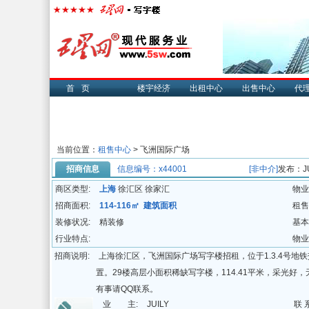
首页
楼宇经济
出租中心
出售中心
代
当前位置：
租售中心
> 飞洲国际广场
招商信息
信息编号：x44001
[非中介]
发布：JU
商区类型:
上海
徐汇区 徐家汇
物业
招商面积:
114-116㎡ 建筑面积
租售
装修状况:
精装修
基本
行业特点:
物业
招商说明:
上海徐汇区，飞洲国际广场写字楼招租，位于1.3.4号
置。29楼高层小面积稀缺写字楼，114.41平米，采光
有事请QQ联系。
业 主:
JUILY
联 