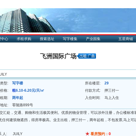
理中心
求租求购
搜索选址
写字楼集
产业园集
五星商铺
飞洲国际广场
ILY
类型:
写字楼
所在楼层:
29
价格:
租
6.10-6.20元/天/㎡
付款方式:
押三付一
租期:
两年起
入住时间:
马上入住
地址:
零陵路899号
地铁交汇处，交通、购物和生活极其便利。优质的物业管理，可以涉外注册，办公楼标准
好，无任何建筑物遮挡，得房率极高。业主出租，押三付一，两年起租，不包发票,马上可
系 人:
JUILY
看房预约：
0